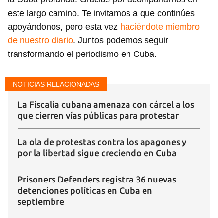
este largo camino. Te invitamos a que continúes
apoyándonos, pero esta vez
haciéndote miembro
de nuestro diario
. Juntos podemos seguir
transformando el periodismo en Cuba.
NOTICIAS RELACIONADAS
La Fiscalía cubana amenaza con cárcel a los
que cierren vías públicas para protestar
La ola de protestas contra los apagones y
Guardar como favorito
por la libertad sigue creciendo en Cuba
Para poder guardar como favorito, primero has de
iniciar sesión con tu cuenta de 14ymedio.
Prisoners Defenders registra 36 nuevas
detenciones políticas en Cuba en
INICIAR SESIÓN
CANCELAR
septiembre