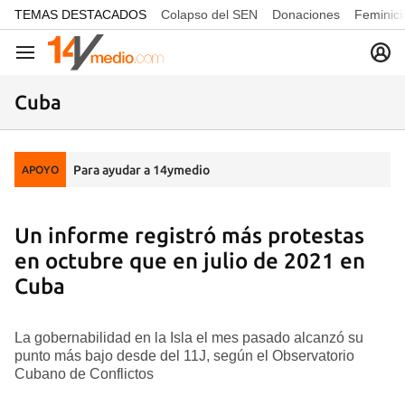
common.go-to-content
TEMAS DESTACADOS
Colapso del SEN
Donaciones
Feminici
Navegación
Cuba
Para ayudar a 14ymedio
APOYO
Un informe registró más protestas
en octubre que en julio de 2021 en
Cuba
La gobernabilidad en la Isla el mes pasado alcanzó su
punto más bajo desde del 11J, según el Observatorio
Cubano de Conflictos