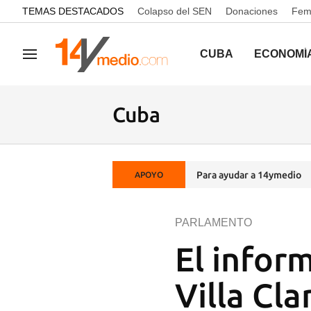
common.go-to-content
TEMAS DESTACADOS
Colapso del SEN
Donaciones
Femi
CUBA
ECONOMÍ
Navegación
Cuba
Para ayudar a 14ymedio
APOYO
PARLAMENTO
El infor
Villa Cl