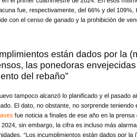
s en el primer cuatrimestre de 2024. En esos mism
acuna fue, respectivamente, del 66% y del 109%, 
cide con el censo de ganado y la prohibición de ve
mplimientos están dados por la (
ensos, las ponedoras envejecidas 
ento del rebaño”
uevo tampoco alcanzó lo planificado y el pasado añ
cado. El dato, no obstante, no sorprende teniendo 
 aves
fue noticia a finales de ese año en la prensa o
dar como favorito
2024, sin embargo, la cifra es incluso más alarma
 poder guardar como favorito, primero has de iniciar sesión con
ta de 14ymedio.
nidades. “Los incumplimientos están dados por la 