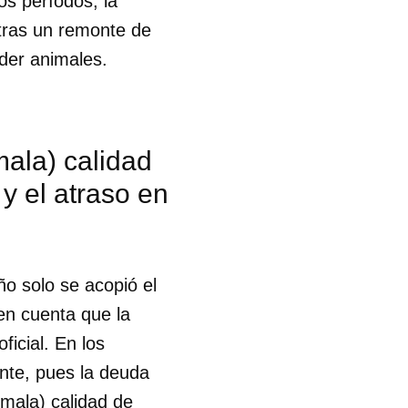
os períodos, la
tras un remonte de
nder animales.
mala) calidad
y el atraso en
o solo se acopió el
en cuenta que la
ficial. En los
nte, pues la deuda
 tu
(mala) calidad de