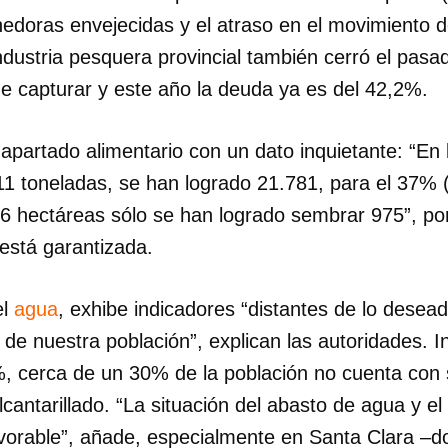
nedoras envejecidas y el atraso en el movimiento d
INICIAR SESIÓN
CANCELA
ndustria pesquera provincial también cerró el pas
e capturar y este año la deuda ya es del 42,2%.
l apartado alimentario con un dato inquietante: “En 
1 toneladas, se han logrado 21.781, para el 37% (.
6 hectáreas sólo se han logrado sembrar 975”, por
stá garantizada.
el
agua
, exhibe indicadores “distantes de lo desead
de nuestra población”, explican las autoridades. I
%, cerca de un 30% de la población no cuenta con 
lcantarillado. “La situación del abasto de agua y el
avorable”, añade, especialmente en Santa Clara –do