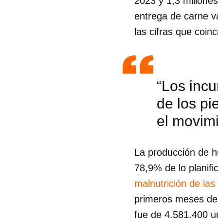
2023 y 1,3 millone
entrega de carne v
las cifras que coin
“Los incu
de los pi
el movimi
La producción de h
78,9% de lo planifi
malnutrición de las
Guar
primeros meses de 
Para
cuen
fue de 4.581.400 u