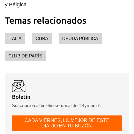
y Bélgica.
Temas relacionados
ITALIA
CUBA
DEUDA PÚBLICA
CLUB DE PARÍS
Guardar como favorito
Para poder guardar como favorito, primero has de
iniciar sesión con tu cuenta de 14ymedio.
Boletín
Suscripción al boletín semanal de ‘14ymedio’.
INICIAR SESIÓN
CANCELAR
CADA VIERNES, LO MEJOR DE ESTE
DIARIO EN TU BUZÓN.