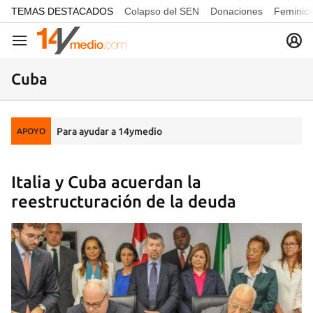
common.go-to-content
TEMAS DESTACADOS
Colapso del SEN
Donaciones
Feminici
Navegación
Cuba
Para ayudar a 14ymedio
APOYO
Italia y Cuba acuerdan la
reestructuración de la deuda