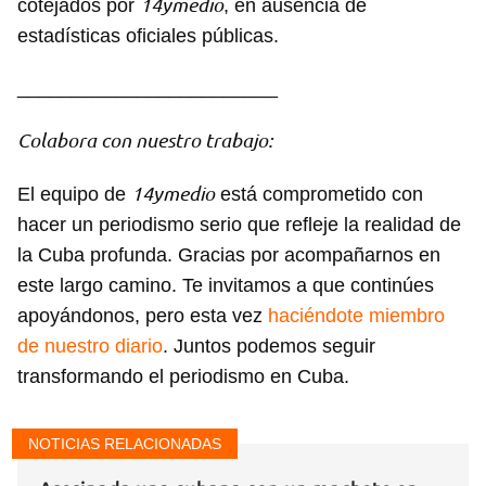
14ymedio
cotejados por
, en ausencia de
estadísticas oficiales públicas.
________________________
Colabora con nuestro trabajo:
14ymedio
El equipo de
está comprometido con
hacer un periodismo serio que refleje la realidad de
Guardar como favorito
la Cuba profunda. Gracias por acompañarnos en
Para poder guardar como favorito, primero has de
este largo camino. Te invitamos a que continúes
iniciar sesión con tu cuenta de 14ymedio.
apoyándonos, pero esta vez
haciéndote miembro
de nuestro diario
. Juntos podemos seguir
INICIAR SESIÓN
CANCELAR
transformando el periodismo en Cuba.
NOTICIAS RELACIONADAS