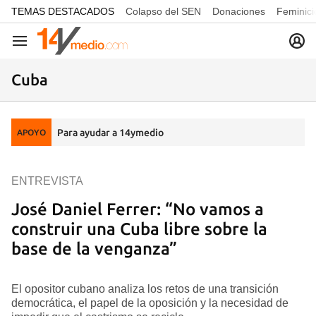
common.go-to-content
TEMAS DESTACADOS
Colapso del SEN
Donaciones
Feminici
Navegación
Cuba
Para ayudar a 14ymedio
APOYO
ENTREVISTA
José Daniel Ferrer: “No vamos a
construir una Cuba libre sobre la
base de la venganza”
El opositor cubano analiza los retos de una transición
democrática, el papel de la oposición y la necesidad de