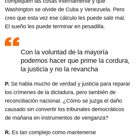
compliquen las cosas internamente y que
Washington se olvide de Cuba y Venezuela. Pero
creo que esta vez ese cálculo les puede salir mal.
El sueño les puede terminar en pesadilla.
Con la voluntad de la mayoría
podemos hacer que prime la cordura,
la justicia y no la revancha
P.
Se habla mucho de verdad y justicia para reparar
los crímenes de la dictadura, pero también de
reconciliación nacional. ¿Cómo se juzga el daño
causado sin convertir los tribunales democráticos
Guardar como favorito
de mañana en instrumentos de venganza?
Para poder guardar como favorito, primero has de
R.
Es tan complejo como mantenerse
iniciar sesión con tu cuenta de 14ymedio.