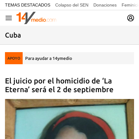
common.go-to-content
TEMAS DESTACADOS
Colapso del SEN
Donaciones
Feminici
Navegación
Cuba
Para ayudar a 14ymedio
APOYO
El juicio por el homicidio de ‘La
Eterna’ será el 2 de septiembre