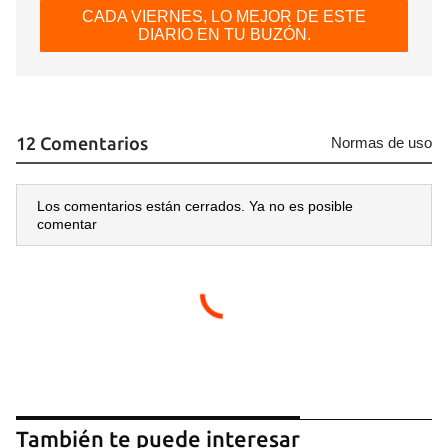
CADA VIERNES, LO MEJOR DE ESTE
DIARIO EN TU BUZÓN.
12 Comentarios
Normas de uso
Los comentarios están cerrados. Ya no es posible
comentar
Guardar como favorito
Para poder guardar como favorito, primero has de
iniciar sesión con tu cuenta de 14ymedio.
INICIAR SESIÓN
CANCELAR
También te puede interesar