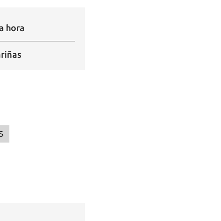
a hora
ariñas
S