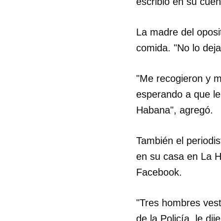
escribió en su cuen
La madre del oposito
comida. "No lo deja
"Me recogieron y me
esperando a que le 
Habana", agregó.
También el periodis
en su casa en La H
Facebook.
Guar
"Tres hombres vest
Para
cuen
de la Policía, le d