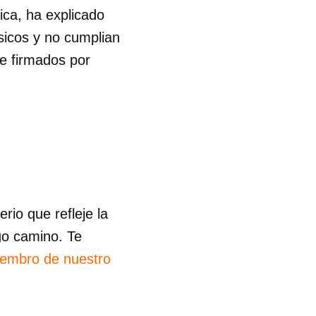
ca, ha explicado
ásicos y no cumplian
te firmados por
io que refleje la
go camino. Te
iembro de nuestro