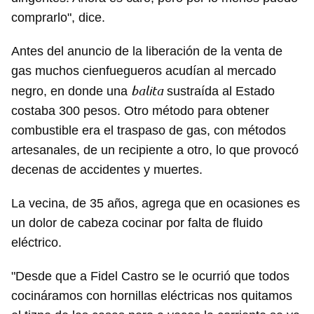
Guardar como favorito
comprarlo", dice.
Para poder guardar como favorito, primero has de
Antes del anuncio de la liberación de la venta de
iniciar sesión con tu cuenta de 14ymedio.
gas muchos cienfuegueros acudían al mercado
INICIAR SESIÓN
CANCELAR
balita
negro, en donde una
sustraída al Estado
costaba 300 pesos. Otro método para obtener
combustible era el traspaso de gas, con métodos
artesanales, de un recipiente a otro, lo que provocó
decenas de accidentes y muertes.
La vecina, de 35 años, agrega que en ocasiones es
un dolor de cabeza cocinar por falta de fluido
eléctrico.
"Desde que a Fidel Castro se le ocurrió que todos
cocináramos con hornillas eléctricas nos quitamos