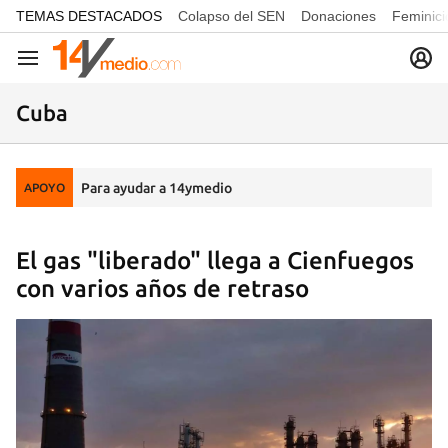
common.go-to-content
TEMAS DESTACADOS
Colapso del SEN
Donaciones
Feminici
Navegación
Cuba
Para ayudar a 14ymedio
APOYO
El gas "liberado" llega a Cienfuegos
con varios años de retraso