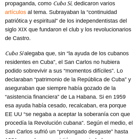
Cuba Sí
propaganda, como
, dedicaron varios
artículos
al tema. Subrayaban la “continuidad
Guardar como favorito
patriótica y espiritual” de los independentistas del
Para poder guardar como favorito, primero has de
siglo XIX que fundaron el club y los revolucionarios
iniciar sesión con tu cuenta de 14ymedio.
de Castro.
INICIAR SESIÓN
CANCELAR
Cuba Sí
alegaba que, sin “la ayuda de los cubanos
residentes en Cuba”, el San Carlos no hubiera
podido sobrevivir a sus “momentos difíciles”. Lo
declaraban “patrimonio de la República de Cuba” y
aseguraban que siempre había gozado de la
“asistencia financiera” de La Habana. Si en 1959
esa ayuda había cesado, recalcaban, era porque
EE UU “se negaba a aceptar la soberanía con que
procedía la Revolución cubana”. Según el medio, el
San Carlos sufrió un “prolongado desgaste” hasta