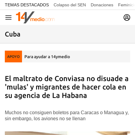
common.go-to-content
TEMAS DESTACADOS
Colapso del SEN
Donaciones
Feminici
Navegación
Cuba
Para ayudar a 14ymedio
APOYO
El maltrato de Conviasa no disuade a
'mulas' y migrantes de hacer cola en
su agencia de La Habana
Muchos no consiguen boletos para Caracas o Managua y,
sin embargo, los aviones no se llenan