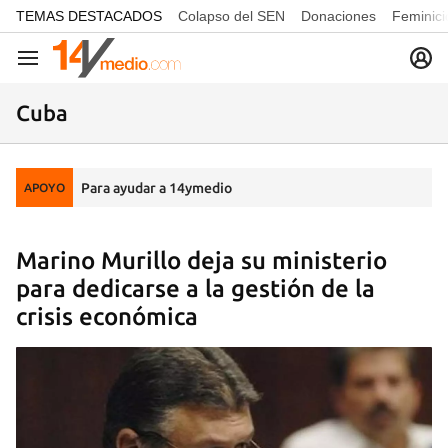
common.go-to-content
TEMAS DESTACADOS
Colapso del SEN
Donaciones
Feminici
Navegación
Cuba
Para ayudar a 14ymedio
APOYO
Marino Murillo deja su ministerio
para dedicarse a la gestión de la
crisis económica