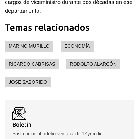
cargos de viceministro durante dos décadas en ese
departamento.
Temas relacionados
MARINO MURILLO
ECONOMÍA
RICARDO CABRISAS
RODOLFO ALARCÓN
Guardar como favorito
JOSÉ SABORIDO
Para poder guardar como favorito, primero has de
iniciar sesión con tu cuenta de 14ymedio.
INICIAR SESIÓN
CANCELAR
Boletín
Suscripción al boletín semanal de ‘14ymedio’.