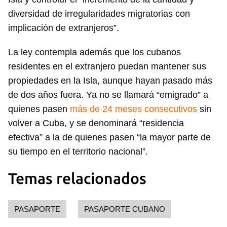
diversidad de irregularidades migratorias con
implicación de extranjeros”.
La ley contempla además que los cubanos
residentes en el extranjero puedan mantener sus
Guardar como favorito
propiedades en la Isla, aunque hayan pasado más
Para poder guardar como favorito, primero has de
de dos años fuera. Ya no se llamará “emigrado” a
iniciar sesión con tu cuenta de 14ymedio.
quienes pasen
más de 24 meses consecutivos
sin
volver a Cuba, y se denominará “residencia
INICIAR SESIÓN
CANCELAR
efectiva” a la de quienes pasen “la mayor parte de
su tiempo en el territorio nacional”.
Temas relacionados
PASAPORTE
PASAPORTE CUBANO