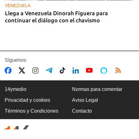
VENEZUELA
Llega a Venezuela Dinorah Figuera para
continuar el diálogo con el chavismo
Síguenos:
14ymedio
Normas para comentar
Privacidad y cookies
Aviso Legal
VILLA CLARA
Términos y Condiciones
Contacto
Dos fallecidos en el derrumbe de un edificio en
ruinas en Villa Clara