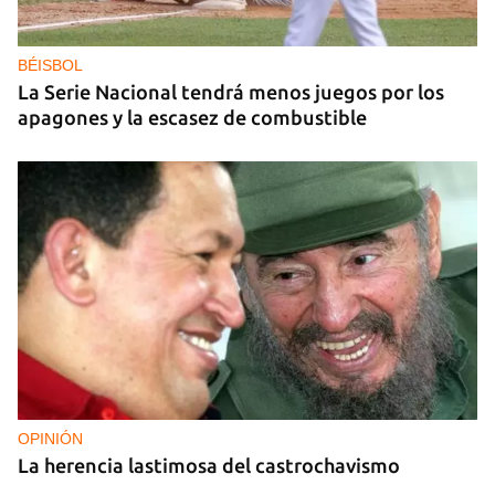
Los puntos de ProGas vuelven a cerrar en La
Habana tras agotarse las balitas de gas en
dólares
BÉISBOL
La Serie Nacional tendrá menos juegos por los
apagones y la escasez de combustible
OPINIÓN
La herencia lastimosa del castrochavismo