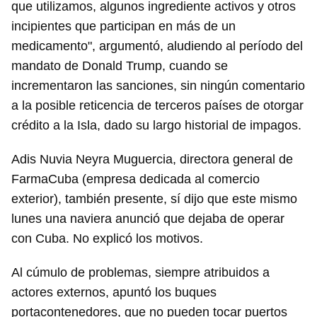
que utilizamos, algunos ingrediente activos y otros
incipientes que participan en más de un
Guardar como favorito
medicamento", argumentó, aludiendo al período del
Para poder guardar como favorito, primero has de
mandato de Donald Trump, cuando se
iniciar sesión con tu cuenta de 14ymedio.
incrementaron las sanciones, sin ningún comentario
a la posible reticencia de terceros países de otorgar
INICIAR SESIÓN
CANCELAR
crédito a la Isla, dado su largo historial de impagos.
Adis Nuvia Neyra Muguercia, directora general de
FarmaCuba (empresa dedicada al comercio
exterior), también presente, sí dijo que este mismo
lunes una naviera anunció que dejaba de operar
con Cuba. No explicó los motivos.
Al cúmulo de problemas, siempre atribuidos a
actores externos, apuntó los buques
portacontenedores, que no pueden tocar puertos