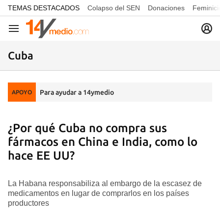
common.go-to-content
TEMAS DESTACADOS
Colapso del SEN
Donaciones
Feminici
Navegación
Cuba
Para ayudar a 14ymedio
APOYO
¿Por qué Cuba no compra sus
fármacos en China e India, como lo
hace EE UU?
La Habana responsabiliza al embargo de la escasez de
medicamentos en lugar de comprarlos en los países
productores