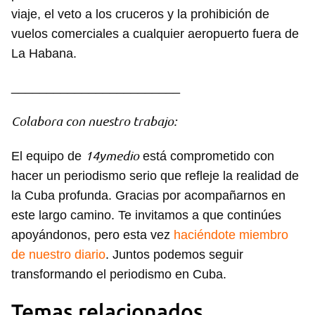
viaje, el veto a los cruceros y la prohibición de
vuelos comerciales a cualquier aeropuerto fuera de
La Habana.
________________________
Colabora con nuestro trabajo:
14ymedio
El equipo de
está comprometido con
hacer un periodismo serio que refleje la realidad de
la Cuba profunda. Gracias por acompañarnos en
este largo camino. Te invitamos a que continúes
apoyándonos, pero esta vez
haciéndote miembro
de nuestro diario
. Juntos podemos seguir
Guardar como favorito
transformando el periodismo en Cuba.
Para poder guardar como favorito, primero has de
Temas relacionados
iniciar sesión con tu cuenta de 14ymedio.