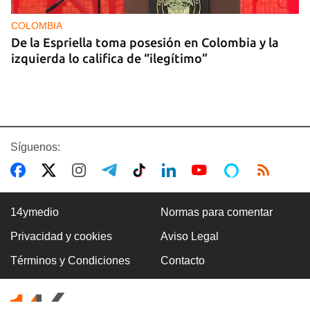
COLOMBIA
De la Espriella toma posesión en Colombia y la
izquierda lo califica de “ilegítimo”
Síguenos:
14ymedio
Normas para comentar
Privacidad y cookies
Aviso Legal
BOXEO
Términos y Condiciones
Contacto
El boxeo masculino cubano se quedó sin títulos
en Santo Domingo