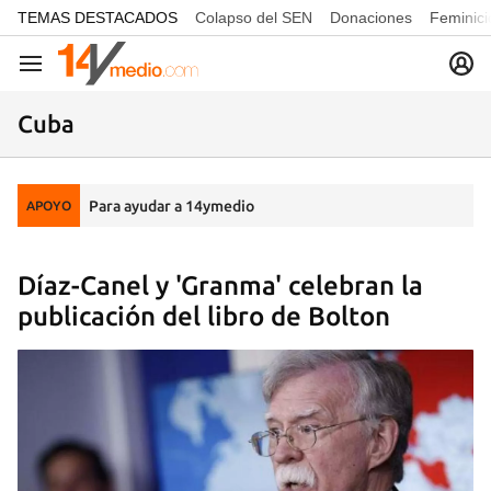
common.go-to-content
TEMAS DESTACADOS
Colapso del SEN
Donaciones
Feminici
Navegación
Cuba
Para ayudar a 14ymedio
APOYO
Díaz-Canel y 'Granma' celebran la
publicación del libro de Bolton