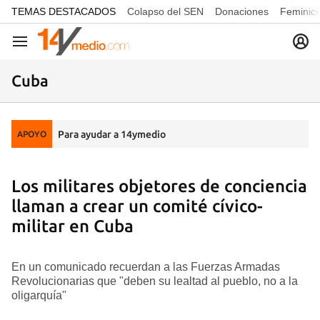
common.go-to-content
TEMAS DESTACADOS
Colapso del SEN
Donaciones
Feminici
Navegación
Cuba
Para ayudar a 14ymedio
APOYO
Los militares objetores de conciencia
llaman a crear un comité cívico-
militar en Cuba
En un comunicado recuerdan a las Fuerzas Armadas
Revolucionarias que "deben su lealtad al pueblo, no a la
oligarquía"