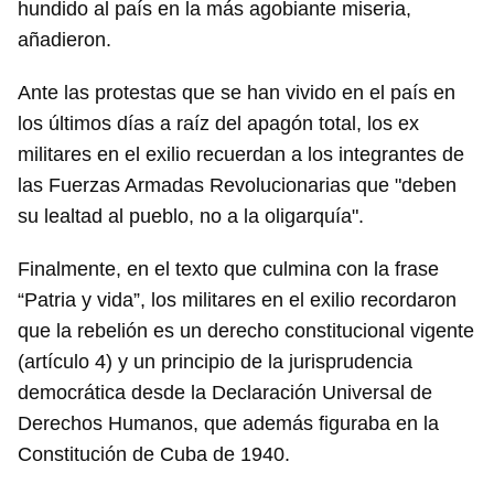
hundido al país en la más agobiante miseria,
añadieron.
Ante las protestas que se han vivido en el país en
los últimos días a raíz del apagón total, los ex
militares en el exilio recuerdan a los integrantes de
las Fuerzas Armadas Revolucionarias que "deben
su lealtad al pueblo, no a la oligarquía".
Finalmente, en el texto que culmina con la frase
“Patria y vida”, los militares en el exilio recordaron
que la rebelión es un derecho constitucional vigente
(artículo 4) y un principio de la jurisprudencia
Guardar como favorito
democrática desde la Declaración Universal de
Para poder guardar como favorito, primero has de
Derechos Humanos, que además figuraba en la
iniciar sesión con tu cuenta de 14ymedio.
Constitución de Cuba de 1940.
INICIAR SESIÓN
CANCELAR