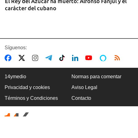
El Rey del Azúcar ha muerto: Alfonso Fanjul y el
carácter del cubano
Síguenos:
14ymedio
Normas para comentar
Privacidad y cookies
Aviso Legal
MIGRACIÓN
Términos y Condiciones
Contacto
Desalojan en Uruguay a cubanos que pagaron
hasta 746 dólares a unos falsos propietarios