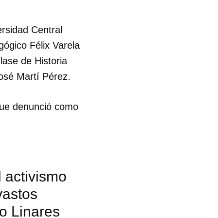
ersidad Central
gógico Félix Varela
ase de Historia
sé Martí Pérez.
 que denunció como
l activismo
vastos
o Linares