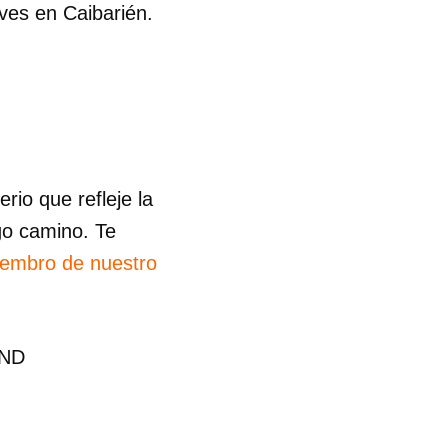
ves en Caibarién.
R
io que refleje la
go camino. Te
iembro de nuestro
END