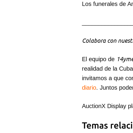
Los funerales de A
_______________
Colabora con nuestr
14yme
El equipo de
realidad de la Cub
invitamos a que co
diario
. Juntos pode
AuctionX Display p
Temas relac