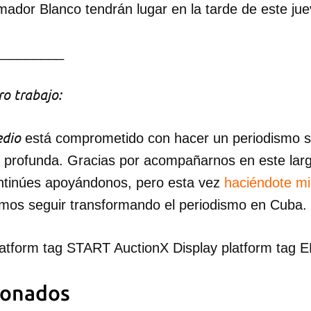
mador Blanco tendrán lugar en la tarde de este jue
INICIAR SESIÓN
CANCELA
_________
o trabajo:
dio
está comprometido con hacer un periodismo ser
a profunda. Gracias por acompañarnos en este lar
ntinúes apoyándonos, pero esta vez
haciéndote m
mos seguir transformando el periodismo en Cuba.
latform tag START AuctionX Display platform tag 
ionados