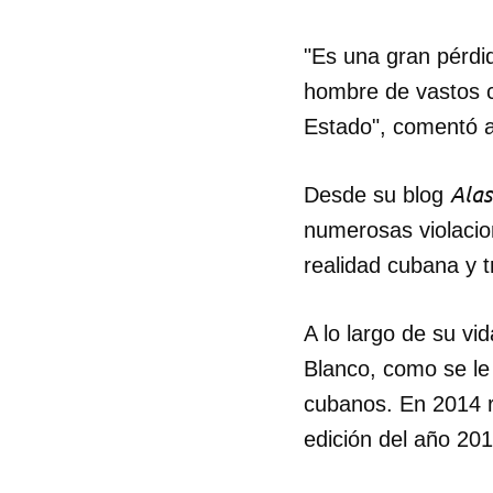
"Es una gran pérdid
hombre de vastos c
Estado", comentó a 
Alas
Desde su blog
numerosas violacio
realidad cubana y t
A lo largo de su vi
Blanco, como se le 
cubanos. En 2014 re
Guar
edición del año 201
Para
cuen