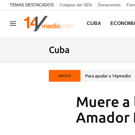
common.go-to-content
TEMAS DESTACADOS
Colapso del SEN
Donaciones
Femi
CUBA
ECONOMÍ
Navegación
Cuba
Para ayudar a 14ymedio
APOYO
Muere a l
Amador 