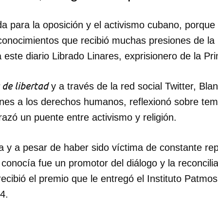
a para la oposición y el activismo cubano, porque 
onocimientos que recibió muchas presiones de la 
este diario Librado Linares, exprisionero de la P
 de libertad
y a través de la red social Twitter, Bl
nes a los derechos humanos, reflexionó sobre tem
razó un puente entre activismo y religión.
da y a pesar de haber sido víctima de constante rep
conocía fue un promotor del diálogo y la reconcili
cibió el premio que le entregó el Instituto Patmo
dar como favorito
4.
 poder guardar como favorito, primero has de iniciar sesión con
ta de 14ymedio.