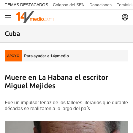
common.go-to-content
TEMAS DESTACADOS
Colapso del SEN
Donaciones
Feminici
Navegación
Cuba
Para ayudar a 14ymedio
APOYO
Muere en La Habana el escritor
Miguel Mejides
Fue un impulsor tenaz de los talleres literarios que durante
décadas se realizaron a lo largo del país