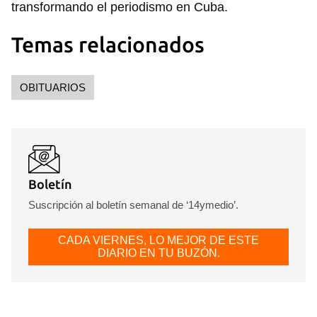
transformando el periodismo en Cuba.
Temas relacionados
OBITUARIOS
Guardar como favorito
Para poder guardar como favorito, primero has de
iniciar sesión con tu cuenta de 14ymedio.
Boletín
Suscripción al boletín semanal de ‘14ymedio’.
INICIAR SESIÓN
CANCELAR
CADA VIERNES, LO MEJOR DE ESTE
DIARIO EN TU BUZÓN.