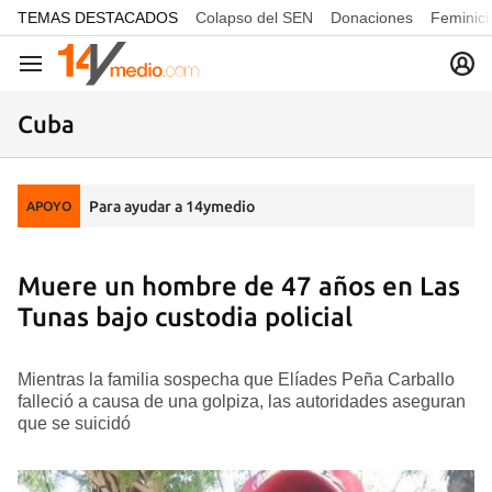
common.go-to-content
TEMAS DESTACADOS
Colapso del SEN
Donaciones
Feminici
Navegación
Cuba
Para ayudar a 14ymedio
APOYO
Muere un hombre de 47 años en Las
Tunas bajo custodia policial
Mientras la familia sospecha que Elíades Peña Carballo
falleció a causa de una golpiza, las autoridades aseguran
que se suicidó