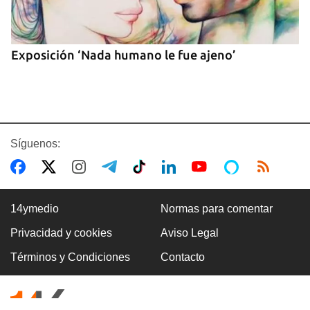
Exposición ‘Nada humano le fue ajeno’
Síguenos:
14ymedio
Normas para comentar
Privacidad y cookies
Aviso Legal
RUSIA
Términos y Condiciones
Contacto
Drones ucranianos matan a 13 rusos en un centro
petroquímico a 1.000 kilómetros del frente