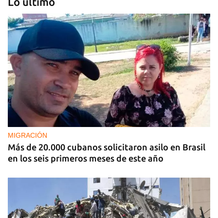
Lo último
TURISMO
Cada vez más cubanos de la diáspora escogen
otras islas del Caribe para reunirse con sus
familias
MIGRACIÓN
Más de 20.000 cubanos solicitaron asilo en Brasil
en los seis primeros meses de este año