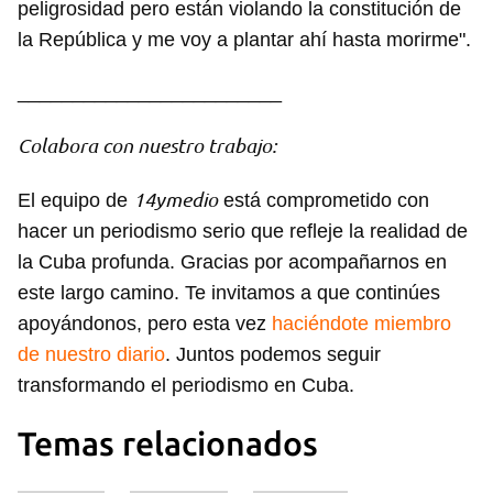
peligrosidad pero están violando la constitución de
la República y me voy a plantar ahí hasta morirme".
________________________
Colabora con nuestro trabajo:
14ymedio
El equipo de
está comprometido con
hacer un periodismo serio que refleje la realidad de
la Cuba profunda. Gracias por acompañarnos en
este largo camino. Te invitamos a que continúes
apoyándonos, pero esta vez
haciéndote miembro
de nuestro diario
. Juntos podemos seguir
transformando el periodismo en Cuba.
Guardar como favorito
Temas relacionados
Para poder guardar como favorito, primero has de
iniciar sesión con tu cuenta de 14ymedio.