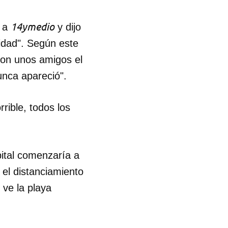
14ymedio
o a
y dijo
lidad". Según este
con unos amigos el
unca apareció".
rible, todos los
pital comenzaría a
el distanciamiento
 ve la playa
 tu