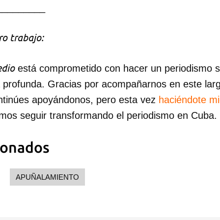
INICIAR SESIÓN
CANCELA
_________
o trabajo:
dio
está comprometido con hacer un periodismo ser
a profunda. Gracias por acompañarnos en este lar
ntinúes apoyándonos, pero esta vez
haciéndote m
mos seguir transformando el periodismo en Cuba.
ionados
APUÑALAMIENTO