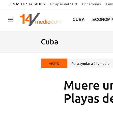
common.go-to-content
TEMAS DESTACADOS
Colapso del SEN
Donaciones
Femi
CUBA
ECONOMÍ
Navegación
Cuba
Para ayudar a 14ymedio
APOYO
Muere un
Playas d