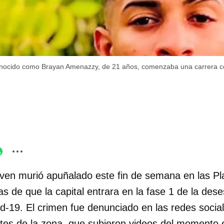
onocido como Brayan Amenazzy, de 21 años, comenzaba una carrera c
ven murió apuñalado este fin de semana en las Pl
 de que la capital entrara en la fase 1 de la dese
id-19. El crimen fue denunciado en las redes socia
entes de la zona, que subieron videos del momento 