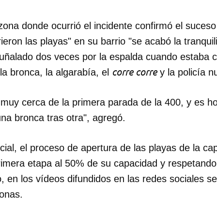
zona donde ocurrió el incidente confirmó el suces
eron las playas" en su barrio "se acabó la tranqui
puñalado dos veces por la espalda cuando estaba 
corre corre
a bronca, la algarabía, el
y la policía n
uy cerca de la primera parada de la 400, y es hor
na bronca tras otra", agregó.
cial, el proceso de apertura de las playas de la ca
rimera etapa al 50% de su capacidad y respetando 
dar como favorito
, en los vídeos difundidos en las redes sociales se
 poder guardar como favorito, primero has de iniciar sesión con
onas.
ta de 14ymedio.