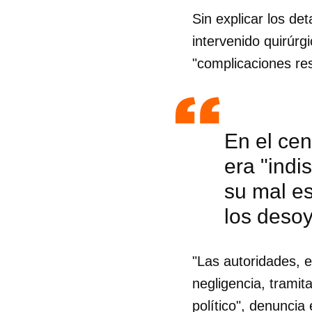
Sin explicar los de
intervenido quirúrg
"complicaciones res
En el cen
era "indi
su mal es
los deso
"Las autoridades, e
Guar
negligencia, tramit
Para
cuen
político", denuncia