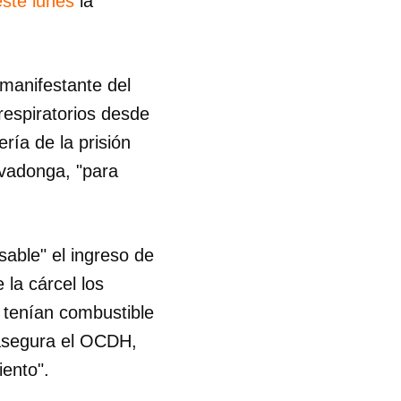
este lunes
la
 manifestante del
respiratorios desde
ría de la prisión
vadonga, "para
sable" el ingreso de
 la cárcel los
o tenían combustible
 asegura el OCDH,
iento".