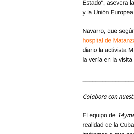
Estado", asevera l
y la Unión Europea
Navarro, que según
hospital de Matanz
diario la activista 
la vería en la visi
_______________
Colabora con nuestr
14yme
El equipo de
realidad de la Cub