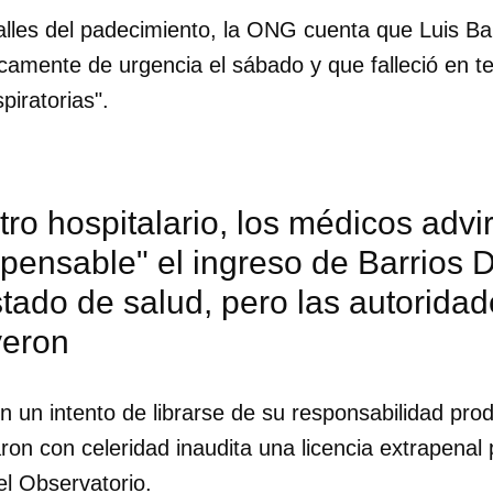
talles del padecimiento, la ONG cuenta que Luis Ba
icamente de urgencia el sábado y que falleció en te
piratorias".
tro hospitalario, los médicos advi
spensable" el ingreso de Barrios 
tado de salud, pero las autoridad
yeron
n un intento de librarse de su responsabilidad pro
dar como favorito
aron con celeridad inaudita una licencia extrapenal 
 poder guardar como favorito, primero has de iniciar sesión con
ta de 14ymedio.
 el Observatorio.