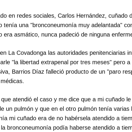
INICIAR SESIÓN
CANCELA
ado en redes sociales, Carlos Hernández, cuñado de
ico tenía una "bronconeumonía muy adelantada" co
no era asmático, nunca padeció de ninguna enferm
 en La Covadonga las autoridades penitenciarias in
darle "la libertad extrapenal por tres meses" pero a
iva, Barrios Díaz falleció producto de un "paro resp
 médicas.
 que atendió el caso y me dice que a mi cuñado le 
de un pulmón y que en el otro pulmón tenía varias 
ía mi cuñado era de no habérsela atendido a tie
 la bronconeumonía podía haberse atendido a tie