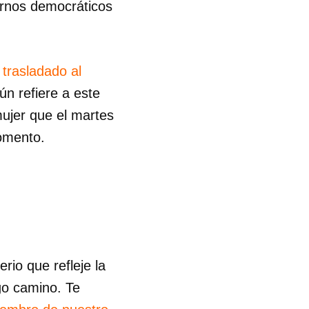
ernos democráticos
 trasladado al
ún refiere a este
 mujer que el martes
momento.
io que refleje la
go camino. Te