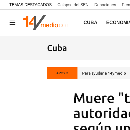
common.go-to-content
TEMAS DESTACADOS
Colapso del SEN
Donaciones
Femi
CUBA
ECONOMÍ
Navegación
Cuba
Para ayudar a 14ymedio
APOYO
Muere "t
autorida
según un