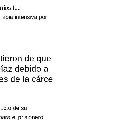
rrios fue
rapia intensiva por
rtieron de que
Díaz debido a
es de la cárcel
ducto de su
para el prisionero
 tu