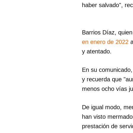
haber salvado", re
Barrios Díaz, quien
en enero de 2022
a
y atentado.
En su comunicado, e
y recuerda que "aun
menos ocho vías jur
De igual modo, men
han visto mermado 
prestación de serv