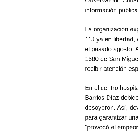
Observatorio Cub
información publica
La organización exp
11J ya en libertad,
el pasado agosto. A
1580 de San Miguel
recibir atención esp
En el centro hospit
Barrios Díaz debido
desoyeron. Así, dev
para garantizar un
"provocó el empeora