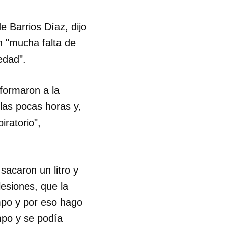
R
 Barrios Díaz, dijo
n "mucha falta de
edad".
formaron a la
 las pocas horas y,
iratorio",
sacaron un litro y
lesiones, que la
mpo y por eso hago
mpo y se podía