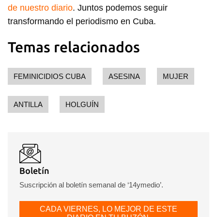
de nuestro diario
. Juntos podemos seguir
transformando el periodismo en Cuba.
Temas relacionados
FEMINICIDIOS CUBA
ASESINA
MUJER
ANTILLA
HOLGUÍN
Guardar como favorito
Para poder guardar como favorito, primero has de
iniciar sesión con tu cuenta de 14ymedio.
INICIAR SESIÓN
CANCELAR
Boletín
Suscripción al boletín semanal de ‘14ymedio’.
CADA VIERNES, LO MEJOR DE ESTE