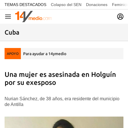
common.go-to-content
TEMAS DESTACADOS
Colapso del SEN
Donaciones
Feminici
Navegación
Cuba
Para ayudar a 14ymedio
APOYO
Una mujer es asesinada en Holguín
por su exesposo
Nurian Sánchez, de 38 años, era residente del municipio
de Antilla