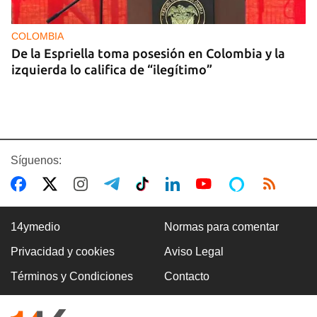
COLOMBIA
De la Espriella toma posesión en Colombia y la
izquierda lo califica de “ilegítimo”
Síguenos:
14ymedio
Normas para comentar
Privacidad y cookies
Aviso Legal
BOXEO
Términos y Condiciones
Contacto
El boxeo masculino cubano se quedó sin títulos
en Santo Domingo