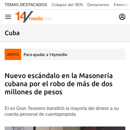
common.go-to-content
TEMAS DESTACADOS
Colapso del SEN
Donaciones
Feminici
Navegación
Cuba
Para ayudar a 14ymedio
APOYO
Nuevo escándalo en la Masonería
cubana por el robo de más de dos
millones de pesos
El ex Gran Tesorero transfirió la mayoría del dinero a su
cuenta personal de cuentapropista