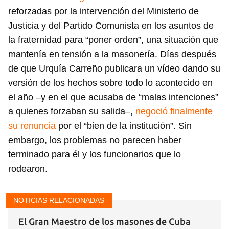
reforzadas por la intervención del Ministerio de
Justicia y del Partido Comunista en los asuntos de
la fraternidad para “poner orden”, una situación que
mantenía en tensión a la masonería. Días después
de que Urquía Carreño publicara un vídeo dando su
versión de los hechos sobre todo lo acontecido en
Guardar como favorito
el año –y en el que acusaba de “malas intenciones”
Para poder guardar como favorito, primero has de
a quienes forzaban su salida–,
negoció finalmente
iniciar sesión con tu cuenta de 14ymedio.
su renuncia
por el “bien de la institución”. Sin
INICIAR SESIÓN
CANCELAR
embargo, los problemas no parecen haber
terminado para él y los funcionarios que lo
rodearon.
NOTICIAS RELACIONADAS
El Gran Maestro de los masones de Cuba