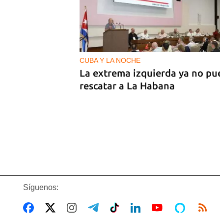
PODCAST
Cafecito informativo del viern
de agosto de 2026
CUBA Y LA NOCHE
La extrema izquierda ya no pu
rescatar a La Habana
Síguenos: