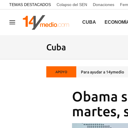
common.go-to-content
TEMAS DESTACADOS
Colapso del SEN
Donaciones
Femi
CUBA
ECONOMÍ
Navegación
Cuba
Para ayudar a 14ymedio
APOYO
Obama se
martes, 