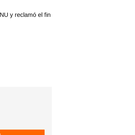
NU y reclamó el fin
 tu
R