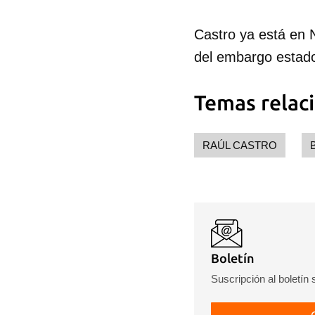
Guar
Castro ya está en 
Para
del embargo estad
cuen
Temas relac
RAÚL CASTRO
Boletín
Suscripción al boletín