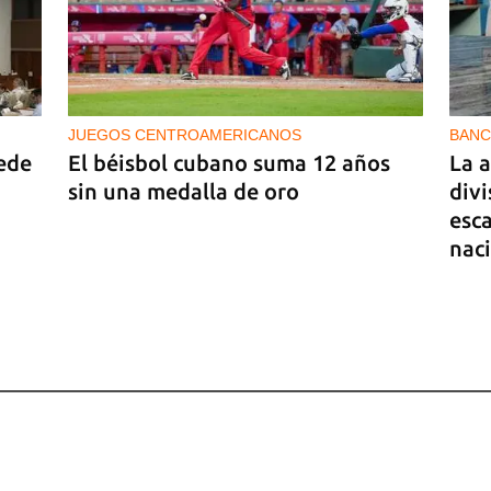
es 7
JUEGOS CENTROAMERICANOS
BANC
ede
El béisbol cubano suma 12 años
La 
sin una medalla de oro
divi
esc
nac