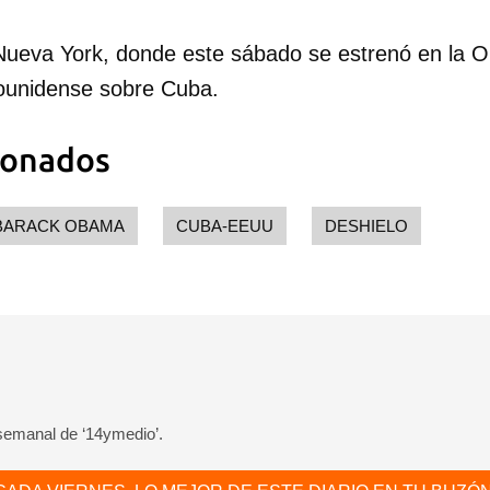
dar como favorito
Nueva York, donde este sábado se estrenó en la O
 poder guardar como favorito, primero has de iniciar sesión con
ounidense sobre Cuba.
ta de 14ymedio.
ionados
INICIAR SESIÓN
CANCELA
BARACK OBAMA
CUBA-EEUU
DESHIELO
 semanal de ‘14ymedio’.