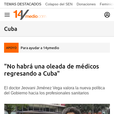
common.go-to-content
TEMAS DESTACADOS
Colapso del SEN
Donaciones
Feminici
Navegación
Cuba
Para ayudar a 14ymedio
APOYO
"No habrá una oleada de médicos
regresando a Cuba"
El doctor Jeovani Jiménez Vega valora la nueva política
del Gobierno hacia los profesionales sanitarios