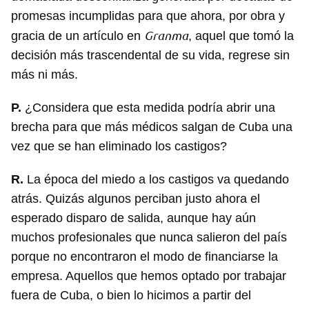
promesas incumplidas para que ahora, por obra y
Guardar como favorito
Granma
gracia de un artículo en
, aquel que tomó la
Para poder guardar como favorito, primero has de
decisión más trascendental de su vida, regrese sin
iniciar sesión con tu cuenta de 14ymedio.
más ni más.
INICIAR SESIÓN
CANCELAR
P.
¿Considera que esta medida podría abrir una
brecha para que más médicos salgan de Cuba una
vez que se han eliminado los castigos?
R.
La época del miedo a los castigos va quedando
atrás. Quizás algunos perciban justo ahora el
esperado disparo de salida, aunque hay aún
muchos profesionales que nunca salieron del país
porque no encontraron el modo de financiarse la
empresa. Aquellos que hemos optado por trabajar
fuera de Cuba, o bien lo hicimos a partir del