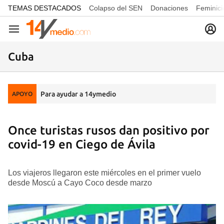
common.go-to-content
TEMAS DESTACADOS
Colapso del SEN
Donaciones
Feminici
Navegación
Cuba
Para ayudar a 14ymedio
APOYO
Once turistas rusos dan positivo por
covid-19 en Ciego de Ávila
Los viajeros llegaron este miércoles en el primer vuelo
desde Moscú a Cayo Coco desde marzo