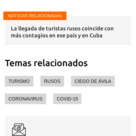
NOTICIAS RELACIONADAS
Guardar como favorito
La llegada de turistas rusos coincide con
Para poder guardar como favorito, primero has de
iniciar sesión con tu cuenta de 14ymedio.
más contagios en ese país y en Cuba
INICIAR SESIÓN
CANCELAR
Temas relacionados
TURISMO
RUSOS
CIEGO DE ÁVILA
CORONAVIRUS
COVID-19