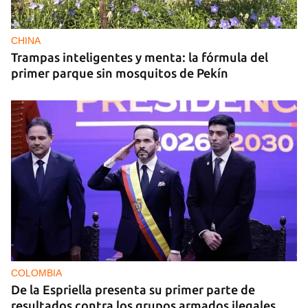
Los puntos de ProGas vuelven a cerrar en La
Habana tras agotarse las balitas de gas en
dólares
CHINA
Trampas inteligentes y menta: la fórmula del
primer parque sin mosquitos de Pekín
COLOMBIA
De la Espriella presenta su primer parte de
resultados contra los grupos armados ilegales