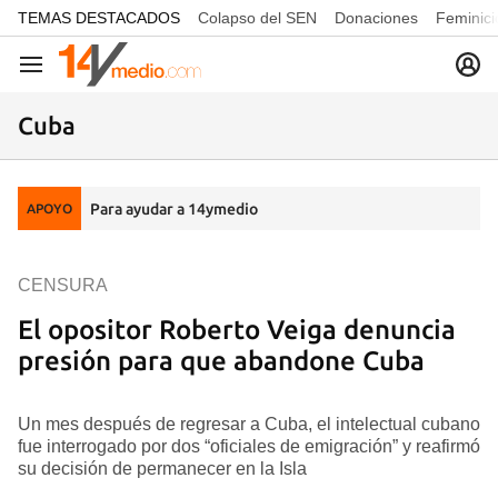
common.go-to-content
TEMAS DESTACADOS
Colapso del SEN
Donaciones
Feminici
Navegación
Cuba
Para ayudar a 14ymedio
APOYO
CENSURA
El opositor Roberto Veiga denuncia
presión para que abandone Cuba
Un mes después de regresar a Cuba, el intelectual cubano
fue interrogado por dos “oficiales de emigración” y reafirmó
su decisión de permanecer en la Isla