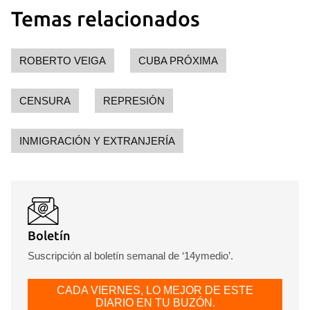
Guardar como favorito
Temas relacionados
Para poder guardar como favorito, primero has de
iniciar sesión con tu cuenta de 14ymedio.
ROBERTO VEIGA
CUBA PRÓXIMA
INICIAR SESIÓN
CANCELAR
CENSURA
REPRESIÓN
INMIGRACIÓN Y EXTRANJERÍA
Boletín
Suscripción al boletín semanal de ‘14ymedio’.
CADA VIERNES, LO MEJOR DE ESTE
DIARIO EN TU BUZÓN.