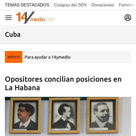
common.go-to-content
TEMAS DESTACADOS
Colapso del SEN
Donaciones
Feminici
Navegación
Cuba
Para ayudar a 14ymedio
APOYO
Opositores concilian posiciones en
La Habana