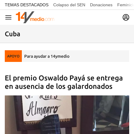
common.go-to-content
TEMAS DESTACADOS
Colapso del SEN
Donaciones
Feminici
Navegación
Cuba
Para ayudar a 14ymedio
APOYO
El premio Oswaldo Payá se entrega
en ausencia de los galardonados