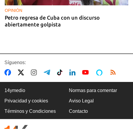
OPINIÓN
Petro regresa de Cuba con un discurso
abiertamente golpista
Síguenos:
14ymedio
Normas para comentar
Privacidad y cookies
Aviso Legal
14YMEDIO
Términos y Condiciones
Contacto
Edición impresa del 7 de agosto de 2026