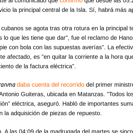
ette al comunicado que
confirmó
que desde las 05:
icio la principal central de la Isla. Sí, habrá más 
 cubanos se agota tras otra rotura en la principal t
 lo que les tiene que dar", fue el reclamo de Han
ie con bola con las supuestas averías". La efectiv
te afectado, es "en quitar la corriente a la hora qu
iento de la factura eléctrica".
ranma
daba cuenta del recorrido
del primer minist
l Antonio Guiteras, ubicada en Matanzas. "Todos lo
ión" eléctrica, aseguró. Habló de importantes suma
n la adquisición de piezas de repuesto.
ro. A las 04:09 de la madrugada del martes se sincr