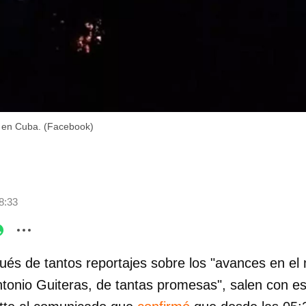
 en Cuba. (Facebook)
8:33
és de tantos reportajes sobre los "avances en el
ntonio Guiteras, de tantas promesas", salen con est