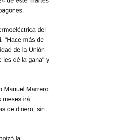
24 de este martes
apagones.
ermoeléctrica del
oi. "Hace más de
idad de la Unión
e les dé la gana" y
ro Manuel Marrero
s meses irá
s de dinero, sin
onizó la