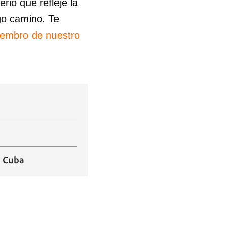
io que refleje la
go camino. Te
iembro de nuestro
n Cuba