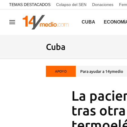
common.go-to-content
TEMAS DESTACADOS
Colapso del SEN
Donaciones
Femi
CUBA
ECONOMÍ
Navegación
Cuba
Para ayudar a 14ymedio
APOYO
La pacie
tras otra
termoeléc