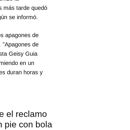
os más tarde quedó
egún se informó.
los apagones de
. "Apagones de
ista Geisy Guia
rmiendo en un
nes duran horas y
ue el reclamo
 tu
 pie con bola