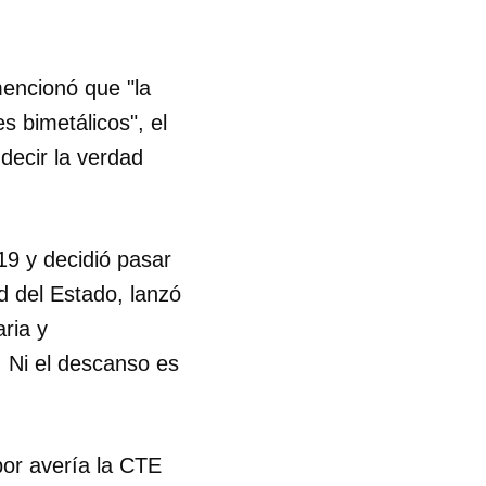
R
mencionó que "la
s bimetálicos", el
decir la verdad
19 y decidió pasar
 del Estado, lanzó
ria y
. Ni el descanso es
por avería la CTE