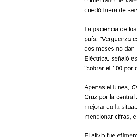
comentario de Val
quedó fuera de serv
La paciencia de los
país. "Vergüenza es
dos meses no dan p
Eléctrica, señaló es
"cobrar el 100 por c
G
Apenas el lunes,
Cruz por la centra
mejorando la situac
mencionar cifras, e
El alivio fue efíme