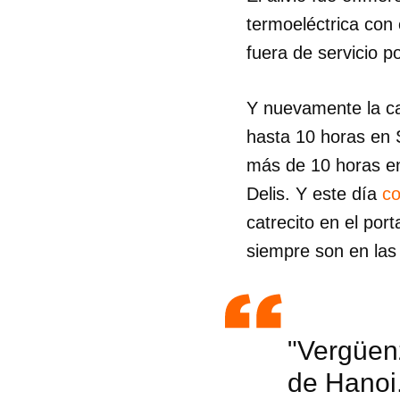
termoeléctrica con
fuera de servicio po
Y nuevamente la ca
hasta 10 horas en 
más de 10 horas en
Delis. Y este día
co
catrecito en el por
siempre son en las
Guar
"Vergüenz
Para
de Hanoi
cuen