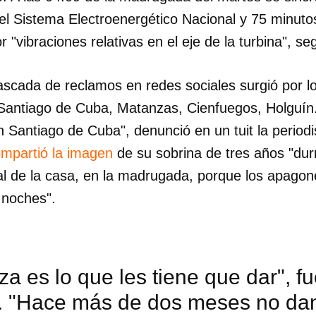
 el Sistema Electroenergético Nacional y 75 minut
r "vibraciones relativas en el eje de la turbina", s
scada de reclamos en redes sociales surgió por 
Santiago de Cuba, Matanzas, Cienfuegos, Holguín
 Santiago de Cuba", denunció en un tuit la period
mpartió la imagen
de su sobrina de tres años "du
tal de la casa, en la madrugada, porque los apago
 noches".
dar como favorito
a es lo que les tiene que dar", f
 poder guardar como favorito, primero has de iniciar sesión con
. "Hace más de dos meses no dan
ta de 14ymedio.