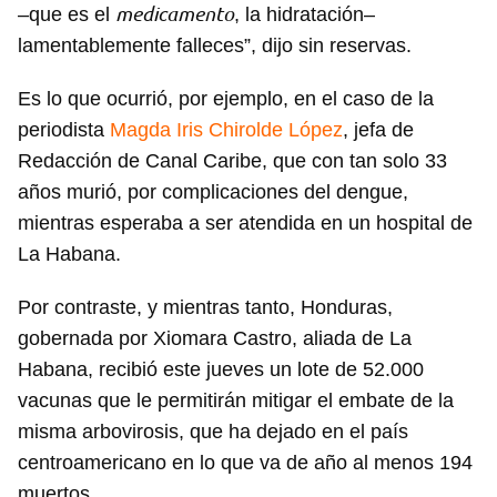
medicamento
–que es el
, la hidratación–
lamentablemente falleces”, dijo sin reservas.
Es lo que ocurrió, por ejemplo, en el caso de la
Guardar como favorito
periodista
Magda Iris Chirolde López
, jefa de
Para poder guardar como favorito, primero has de
Redacción de Canal Caribe, que con tan solo 33
iniciar sesión con tu cuenta de 14ymedio.
años murió, por complicaciones del dengue,
mientras esperaba a ser atendida en un hospital de
INICIAR SESIÓN
CANCELAR
La Habana.
Por contraste, y mientras tanto, Honduras,
gobernada por Xiomara Castro, aliada de La
Habana, recibió este jueves un lote de 52.000
vacunas que le permitirán mitigar el embate de la
misma arbovirosis, que ha dejado en el país
centroamericano en lo que va de año al menos 194
muertos.