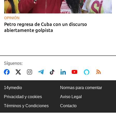
OPINIÓN
Petro regresa de Cuba con un discurso
abiertamente golpista
Síguenos:
14ymedio
Normas para comentar
Privacidad y cookies
Aviso Legal
14YMEDIO
Términos y Condiciones
Contacto
Edición impresa del 7 de agosto de 2026