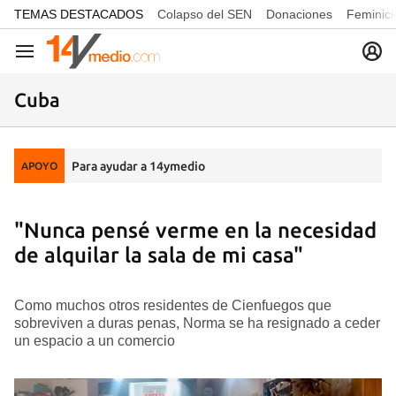
common.go-to-content
TEMAS DESTACADOS
Colapso del SEN
Donaciones
Feminici
Navegación
Cuba
Para ayudar a 14ymedio
APOYO
"Nunca pensé verme en la necesidad
de alquilar la sala de mi casa"
Como muchos otros residentes de Cienfuegos que
sobreviven a duras penas, Norma se ha resignado a ceder
un espacio a un comercio