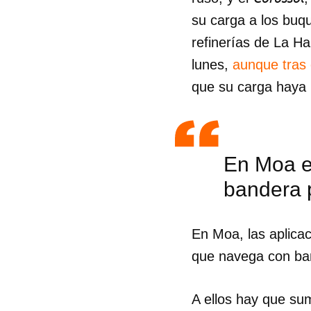
su carga a los bu
refinerías de La H
lunes,
aunque tras
que su carga haya
En Moa es
bandera 
En Moa, las aplica
que navega con ba
Guar
Para
A ellos hay que su
cuen