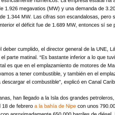
s estrictamente numéricos. La empresa estatal ha
d de 1.926 megavatios (MW) y una demanda de 3.2
 de 1.344 MW. Las cifras son escandalosas, pero s
nterior el déficit fue de 1.689 MW, entonces sí se
l deber cumplido, el director general de la UNE, 
 el parte matinal. “Es bastante inferior a lo que tu
al es que en el emplazamiento de motores de Mari
vamos a tener combustible, y también en el empl
a descargar el combustible”, explicó en Canal Cari
nas, han llegado a la Isla dos grandes petroleros,
el 18 de febrero
a la bahía de Nipe
con unos 790.000
 con aproximadamente 650.000 barriles de diésel. 