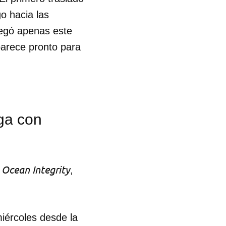
o hacia las
legó apenas este
arece pronto para
ega con
Ocean Integrity
,
 tu
miércoles desde la