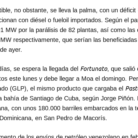
ible, no obstante, se lleva la palma, con un défic
cionan con diésel o fueloil importados. Según el pa
1 MW por la parálisis de 82 plantas, así como las
W respectivamente, que serían las beneficiadas 
de ayer.
Fortunato
ías, se espera la llegada del
, que salió
tos este lunes y debe llegar a Moa el domingo. Pe
Past
uado (GLP), el mismo producto que cargaba el
la bahía de Santiago de Cuba, según Jorge Piñón. 
na, con unos 180.000 barriles embarcados en la t
 Dominicana, en San Pedro de Macorís.
mento de los envíos de petróleo venezolano en fe