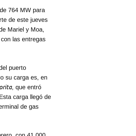
it de 764 MW para
rte de este jueves
 de Mariel y Moa,
con las entregas
 del puerto
ro su carga es, en
orita
, que entró
Esta carga llegó de
erminal de gas
brero, con 41.000