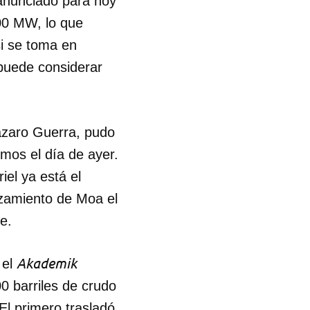
 anunciado para hoy
00 MW, lo que
i se toma en
 puede considerar
Lázaro Guerra, pudo
vimos el día de ayer.
el ya está el
azamiento de Moa el
be.
Akademik
 el
 barriles de crudo
El primero trasladó