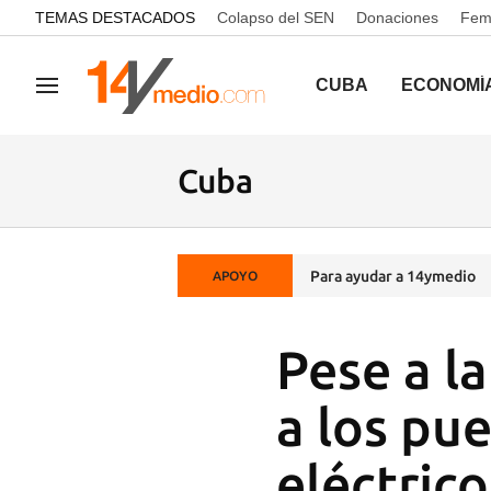
common.go-to-content
TEMAS DESTACADOS
Colapso del SEN
Donaciones
Femi
CUBA
ECONOMÍ
Navegación
Cuba
Para ayudar a 14ymedio
APOYO
Pese a la
a los pue
eléctrico