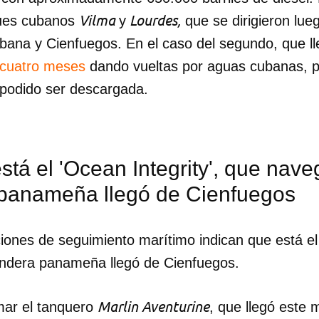
Vilma
Lourdes,
ques cubanos
y
que se dirigieron lueg
abana y Cienfuegos. En el caso del segundo, que l
 cuatro meses
dando vueltas por aguas cubanas, p
 podido ser descargada.
tá el 'Ocean Integrity', que nav
panameña llegó de Cienfuegos
ciones de seguimiento marítimo indican que está el
ndera panameña llegó de Cienfuegos.
dar como favorito
 poder guardar como favorito, primero has de iniciar sesión con
Marlin Aventurine
mar el tanquero
, que llegó este 
ta de 14ymedio.