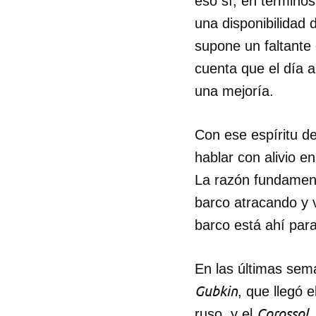
eso sí, en término
una disponibilida
supone un faltante
cuenta que el día a
una mejoría.
Con ese espíritu de
hablar con alivio en
La razón fundament
barco atracando y 
barco está ahí par
En las últimas sema
Gubkin
, que llegó 
Corossol
ruso, y el
,