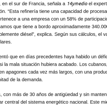
14ymedio
, en el sur de Francia, señala a
el expert
ón. “Esta refinería tiene una capacidad de proces
INICIAR SESIÓN
CANCELA
 pertenece a una empresa con un 58% de participac
mamos que tiene a bordo aproximadamente 340.000
lemente diésel”, explica. Según sus cálculos, el v
lares.
ntó que en días precedentes haya habido un défic
si la mala situación hubiera acabado. Los cubanos
ren apagones cada vez más largos, con una produc
mitad de la demanda.
s, con más de 30 años de antigüedad y sin mante
lar central del sistema energético nacional. Este m