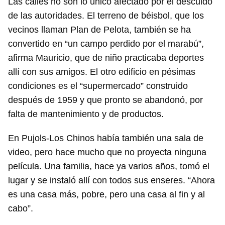
Las calles no son lo único afectado por el descuido
de las autoridades. El terreno de béisbol, que los
vecinos llaman Plan de Pelota, también se ha
convertido en “un campo perdido por el marabú”,
afirma Mauricio, que de niño practicaba deportes
Guardar como favorito
allí con sus amigos. El otro edificio en pésimas
Para poder guardar como favorito, primero has de
condiciones es el “supermercado” construido
iniciar sesión con tu cuenta de 14ymedio.
después de 1959 y que pronto se abandonó, por
falta de mantenimiento y de productos.
INICIAR SESIÓN
CANCELAR
En Pujols-Los Chinos había también una sala de
video, pero hace mucho que no proyecta ninguna
película. Una familia, hace ya varios años, tomó el
lugar y se instaló allí con todos sus enseres. “Ahora
es una casa más, pobre, pero una casa al fin y al
cabo”.