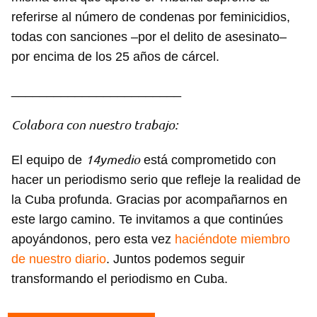
referirse al número de condenas por feminicidios,
todas con sanciones –por el delito de asesinato–
por encima de los 25 años de cárcel.
________________________
Colabora con nuestro trabajo:
14ymedio
El equipo de
está comprometido con
hacer un periodismo serio que refleje la realidad de
Guardar como favorito
la Cuba profunda. Gracias por acompañarnos en
Para poder guardar como favorito, primero has de
este largo camino. Te invitamos a que continúes
iniciar sesión con tu cuenta de 14ymedio.
apoyándonos, pero esta vez
haciéndote miembro
INICIAR SESIÓN
CANCELAR
de nuestro diario
. Juntos podemos seguir
transformando el periodismo en Cuba.