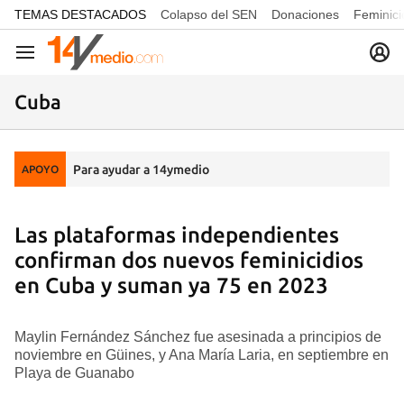
common.go-to-content
TEMAS DESTACADOS
Colapso del SEN
Donaciones
Feminici
Navegación
Cuba
Para ayudar a 14ymedio
APOYO
Las plataformas independientes
confirman dos nuevos feminicidios
en Cuba y suman ya 75 en 2023
Maylin Fernández Sánchez fue asesinada a principios de
noviembre en Güines, y Ana María Laria, en septiembre en
Playa de Guanabo