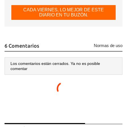
CADA VIERNES, LO MEJOR DE ESTE
Guardar como favorito
DIARIO EN TU BUZÓN.
Para poder guardar como favorito, primero has de
iniciar sesión con tu cuenta de 14ymedio.
INICIAR SESIÓN
CANCELAR
6 Comentarios
Normas de uso
Los comentarios están cerrados. Ya no es posible
comentar