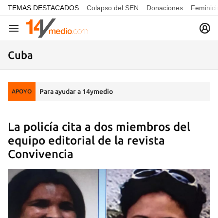
common.go-to-content
TEMAS DESTACADOS
Colapso del SEN
Donaciones
Feminici
Navegación
Cuba
Para ayudar a 14ymedio
APOYO
La policía cita a dos miembros del
equipo editorial de la revista
Convivencia