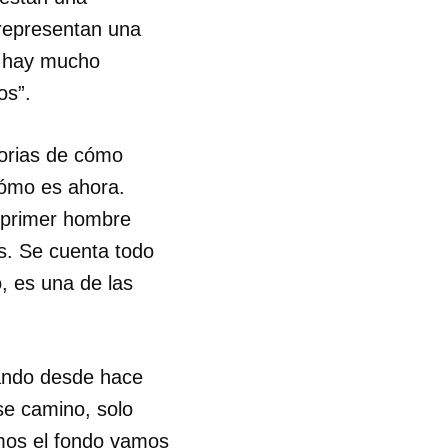
 representan una
e, hay mucho
os”.
torias de cómo
cómo es ahora.
l primer hombre
s. Se cuenta todo
, es una de las
tando desde hace
se camino, solo
emos el fondo vamos