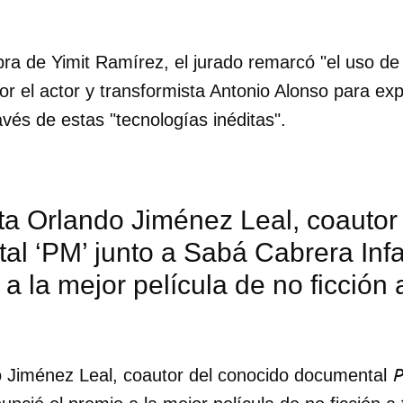
bra de Yimit Ramírez, el jurado remarcó "el uso de l
r el actor y transformista Antonio Alonso para expl
vés de estas "tecnologías inéditas".
ta Orlando Jiménez Leal, coautor
l ‘PM’ junto a Sabá Cabrera Infa
 a la mejor película de no ficción 
dar como favorito
o Jiménez Leal, coautor del conocido documental
 poder guardar como favorito, primero has de iniciar sesión con
ta de 14ymedio.