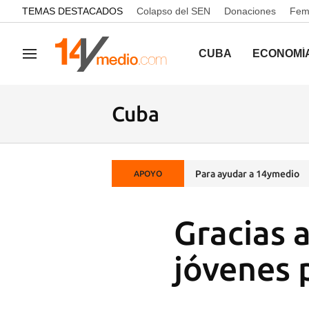
common.go-to-content
TEMAS DESTACADOS
Colapso del SEN
Donaciones
Femi
CUBA
ECONOMÍ
Navegación
Cuba
Para ayudar a 14ymedio
APOYO
Gracias 
jóvenes 