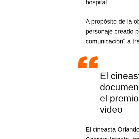
hospital.
A propósito de la o
personaje creado po
comunicación" a tra
El cineas
documenta
el premio
video
Guar
El cineasta Orland
Para
cuen