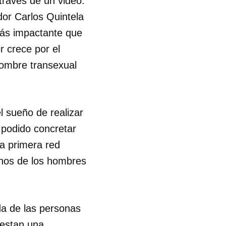
 través de un video.
ador Carlos Quintela
R
"más impactante que
r crece por el
 hombre transexual
l sueño de realizar
 podido concretar
la primera red
hos de los hombres
da de las personas
iestan una