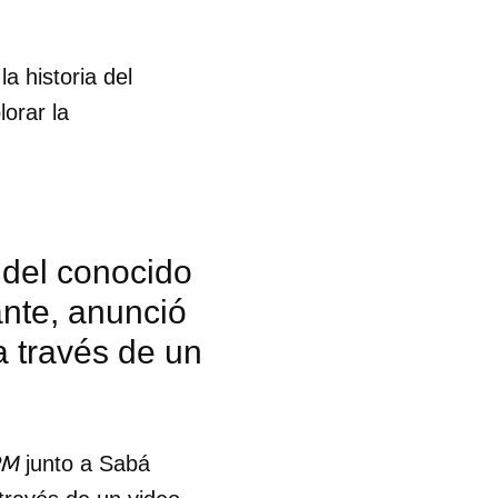
a historia del
orar la
 del conocido
nte, anunció
a través de un
PM
junto a Sabá
 tu