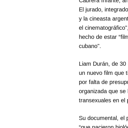
Cabrera Infante, an
El jurado, integrad
y la cineasta argen
el cinematográfico
hecho de estar “fil
cubano".
Liam Durán, de 30 a
un nuevo film que 
por falta de presup
organizada que se 
transexuales en el 
Su documental, el p
“que nacieron biol