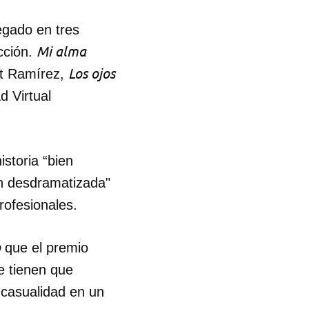
egado en tres
Mi alma
cción.
Los ojos
mit Ramírez,
d Virtual
storia “bien
ón desdramatizada"
rofesionales.
o
que el premio
ue tienen que
 casualidad en un