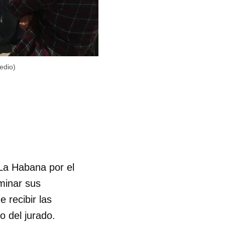
edio)
La Habana por el
rminar sus
 recibir las
 del jurado.