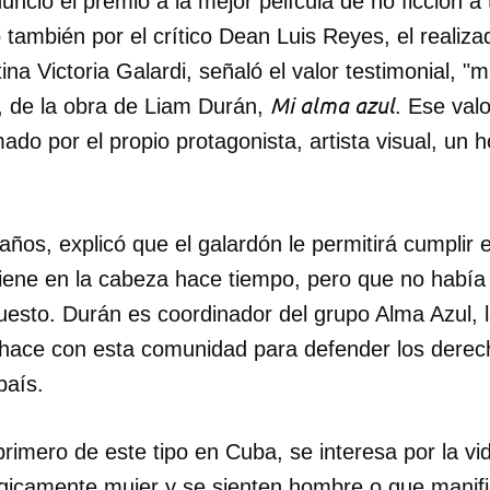
unció el premio a la mejor película de no ficción a
o también por el crítico Dean Luis Reyes, el realiz
INICIAR SESIÓN
CANCELA
tina Victoria Galardi, señaló el valor testimonial, 
Mi alma azul
", de la obra de Liam Durán,
. Ese valo
mado por el propio protagonista, artista visual, un
ños, explicó que el galardón le permitirá cumplir e
tiene en la cabeza hace tiempo, pero que no había
uesto. Durán es coordinador del grupo Alma Azul, 
hace con esta comunidad para defender los derec
país.
rimero de este tipo en Cuba, se interesa por la vi
ógicamente mujer y se sienten hombre o que manif