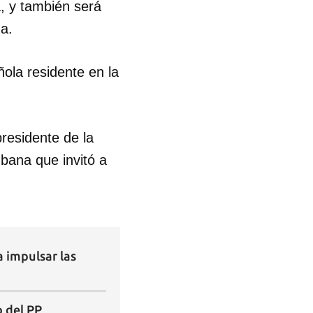
, y también será
na.
ola residente en la
presidente de la
ubana que invitó a
 tu
R
 impulsar las
 del PP