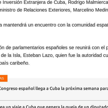
e Inversión Extranjera de Cuba, Rodrigo Malmierca
eministro de Relaciones Exteriores, Marcelino Medi
nada mantendrá un encuentro con la comunidad españ
ión de parlamentarios españoles se reunirá con el 
e la Isla, Esteban Lazo, quien fue la autoridad c
dar como favorito
 país caribeño.
 poder guardar como favorito, primero has de iniciar sesión con
ta de 14ymedio.
AS
INICIAR SESIÓN
CANCELA
 Congreso español llega a Cuba la próxima semana para
ea un viaje a Cuba que genera la queja de un diputado