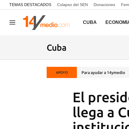
common.go-to-content
TEMAS DESTACADOS
Colapso del SEN
Donaciones
Femi
CUBA
ECONOMÍ
Navegación
Cuba
Para ayudar a 14ymedio
APOYO
El presi
llega a C
instituci