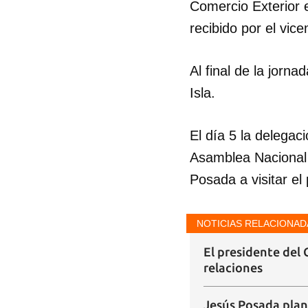
Comercio Exterior 
recibido por el vic
Al final de la jor
Isla.
El día 5 la delegac
Asamblea Nacional d
Guar
Posada a visitar el
Para
cuen
NOTICIAS RELACIONAD
El presidente del
relaciones
Jesús Posada plan