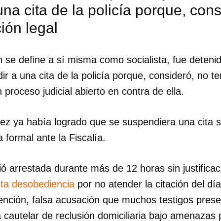
una cita de la policía porque, cons
ción legal
en se define a sí misma como socialista, fue deteni
ir a una cita de la policía porque, consideró, no te
un proceso judicial abierto en contra de ella.
ez ya había logrado que se suspendiera una cita si
 formal ante la Fiscalía.
ó arrestada durante más de 12 horas sin justificac
ta desobediencia
por no atender la citación del día
dar como favorito
tención, falsa acusación que muchos testigos prese
 poder guardar como favorito, primero has de iniciar sesión con
cautelar de reclusión domiciliaria bajo amenazas 
ta de 14ymedio.