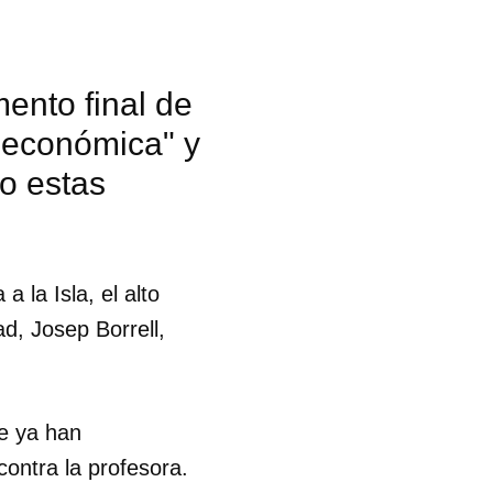
ento final de
y económica" y
jo estas
 la Isla, el alto
d, Josep Borrell,
e ya han
ontra la profesora.