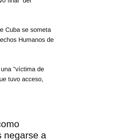
o final" del
que Cuba se someta
erechos Humanos de
una "víctima de
 que tuvo acceso,
 como
as negarse a