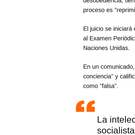
desobediencia, tiene
proceso es "reprimir
El juicio se inici
al Examen Periódi
Naciones Unidas.
En un comunicado,
conciencia" y calif
como "falsa".
La intele
socialist