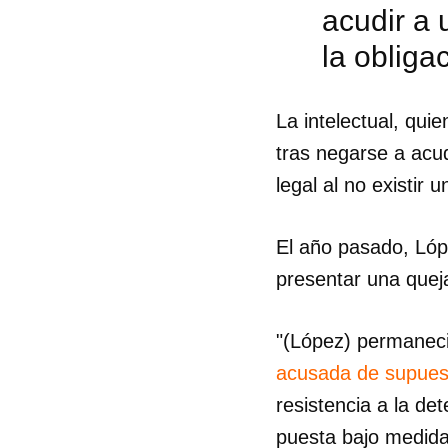
acudir a 
la obliga
La intelectual, qui
tras negarse a acud
legal al no existir 
El año pasado, Lóp
presentar una queja
"(López) permaneci
acusada de supues
Guar
resistencia a la de
Para
puesta bajo medida 
cuen