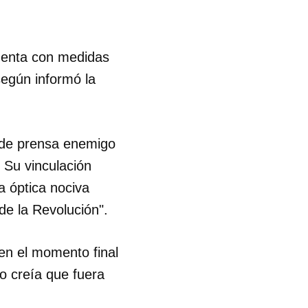
R
cuenta con medidas
según informó la
o de prensa enemigo
 Su vinculación
a óptica nociva
de la Revolución".
en el momento final
o creía que fuera