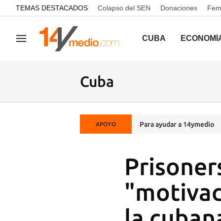
common.go-to-content
TEMAS DESTACADOS
Colapso del SEN
Donaciones
Femi
CUBA
ECONOMÍ
Navegación
Cuba
Para ayudar a 14ymedio
APOYO
Prisoner
"motivaci
la cuban