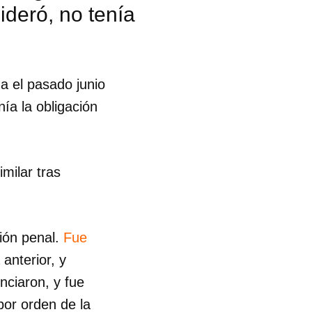
ideró, no tenía
da el pasado junio
nía la obligación
milar tras
ión penal.
Fue
 anterior, y
nciaron, y fue
 tu
por orden de la