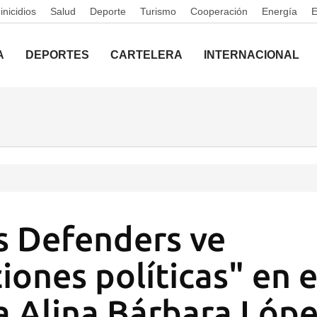
nicidios
Salud
Deporte
Turismo
Cooperación
Energía
A
DEPORTES
CARTELERA
INTERNACIONAL
s Defenders ve
ones políticas" en el
a Alina Bárbara Lóp