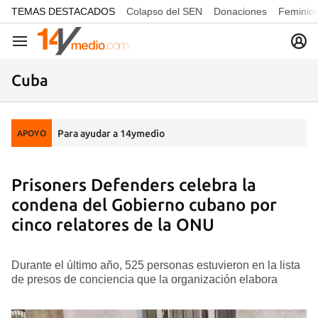
common.go-to-content
TEMAS DESTACADOS
Colapso del SEN
Donaciones
Feminici
Navegación
Cuba
Para ayudar a 14ymedio
APOYO
Prisoners Defenders celebra la
condena del Gobierno cubano por
cinco relatores de la ONU
Durante el último año, 525 personas estuvieron en la lista
de presos de conciencia que la organización elabora