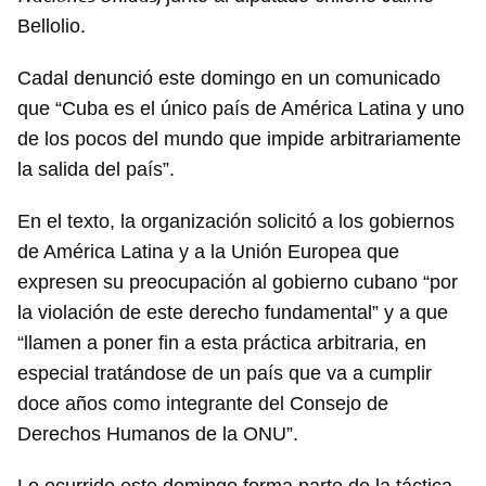
Bellolio.
Cadal denunció este domingo en un comunicado
que “Cuba es el único país de América Latina y uno
de los pocos del mundo que impide arbitrariamente
la salida del país”.
En el texto, la organización solicitó a los gobiernos
de América Latina y a la Unión Europea que
expresen su preocupación al gobierno cubano “por
la violación de este derecho fundamental” y a que
Guardar como favorito
“llamen a poner fin a esta práctica arbitraria, en
especial tratándose de un país que va a cumplir
Para poder guardar como favorito, primero has de
iniciar sesión con tu cuenta de 14ymedio.
doce años como integrante del Consejo de
Derechos Humanos de la ONU”.
INICIAR SESIÓN
CANCELAR