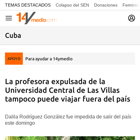
common.go-to-content
TEMAS DESTACADOS
Colapso del SEN
Donaciones
Feminici
Navegación
Cuba
Para ayudar a 14ymedio
APOYO
La profesora expulsada de la
Universidad Central de Las Villas
tampoco puede viajar fuera del país
Dalila Rodríguez González fue impedida de salir del país
este domingo