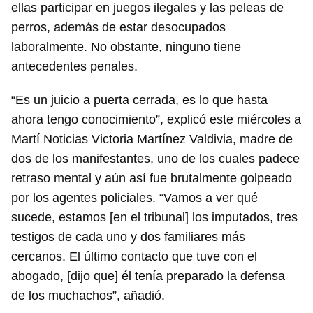
ellas participar en juegos ilegales y las peleas de
perros, además de estar desocupados
laboralmente. No obstante, ninguno tiene
antecedentes penales.
“Es un juicio a puerta cerrada, es lo que hasta
ahora tengo conocimiento”, explicó este miércoles a
Martí Noticias Victoria Martínez Valdivia, madre de
dos de los manifestantes, uno de los cuales padece
retraso mental y aún así fue brutalmente golpeado
por los agentes policiales. “Vamos a ver qué
sucede, estamos [en el tribunal] los imputados, tres
Guardar como favorito
testigos de cada uno y dos familiares más
cercanos. El último contacto que tuve con el
Para poder guardar como favorito, primero has de
iniciar sesión con tu cuenta de 14ymedio.
abogado, [dijo que] él tenía preparado la defensa
de los muchachos”, añadió.
INICIAR SESIÓN
CANCELAR