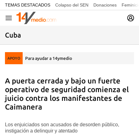
common.go-to-content
TEMAS DESTACADOS
Colapso del SEN
Donaciones
Feminici
Navegación
Cuba
Para ayudar a 14ymedio
APOYO
A puerta cerrada y bajo un fuerte
operativo de seguridad comienza el
juicio contra los manifestantes de
Caimanera
Los enjuiciados son acusados de desorden público,
instigación a delinquir y atentado