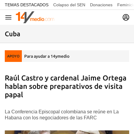
common.go-to-content
TEMAS DESTACADOS
Colapso del SEN
Donaciones
Feminici
Navegación
Cuba
Para ayudar a 14ymedio
APOYO
Raúl Castro y cardenal Jaime Ortega
hablan sobre preparativos de visita
papal
La Conferencia Episcopal colombiana se reúne en La
Habana con los negociadores de las FARC