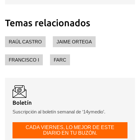
Para poder guardar como favorito, primero has de
iniciar sesión con tu cuenta de 14ymedio.
Temas relacionados
INICIAR SESIÓN
CANCELAR
RAÚL CASTRO
JAIME ORTEGA
FRANCISCO I
FARC
Boletín
Suscripción al boletín semanal de ‘14ymedio’.
CADA VIERNES, LO MEJOR DE ESTE
DIARIO EN TU BUZÓN.