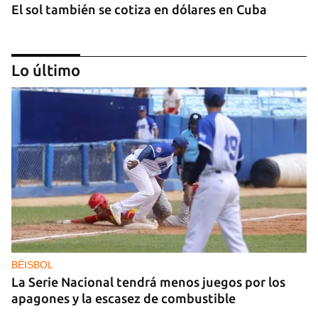
El sol también se cotiza en dólares en Cuba
Lo último
GAS
Los puntos de ProGas vuelven a cerrar en La
Habana tras agotarse las balitas de gas en
dólares
BÉISBOL
La Serie Nacional tendrá menos juegos por los
apagones y la escasez de combustible