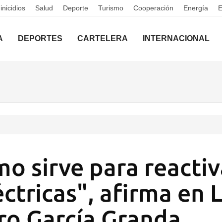
nicidios
Salud
Deporte
Turismo
Cooperación
Energía
A
DEPORTES
CARTELERA
INTERNACIONAL
mo sirve para reactiv
ctricas", afirma en 
tro García Granda