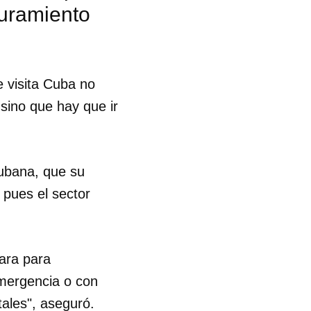
guramiento
R
 visita Cuba no
 sino que hay que ir
cubana, que su
 pues el sector
para para
emergencia o con
ales", aseguró.