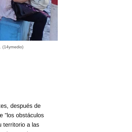
a. (14ymedio)
ntes, después de
e "los obstáculos
erritorio a las