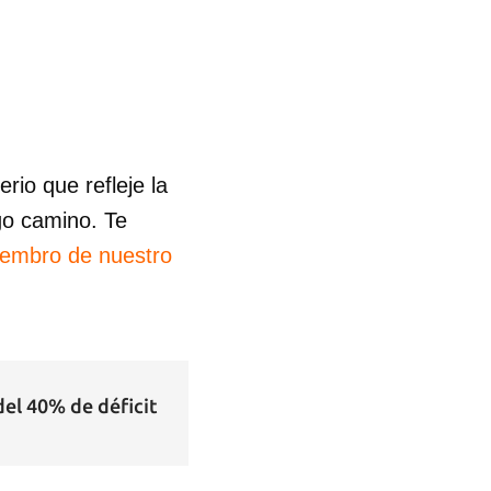
io que refleje la
go camino. Te
iembro de nuestro
el 40% de déficit