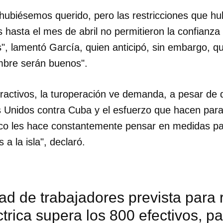
 hubiésemos querido, pero las restricciones que h
s hasta el mes de abril no permitieron la confianza 
, lamentó García, quien anticipó, sin embargo, 
mbre serán buenos".
ractivos, la turoperación ve demanda, a pesar de 
s Unidos contra Cuba y el esfuerzo que hacen para
co les hace constantemente pensar en medidas par
 a la isla", declaró.
dar como favorito
ad de trabajadores prevista para 
 poder guardar como favorito, primero has de iniciar sesión con
trica supera los 800 efectivos, pa
ta de 14ymedio.