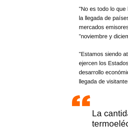
"No es todo lo que
la llegada de paíse
mercados emisores"
"noviembre y dicie
"Estamos siendo at
ejercen los Estado
desarrollo económi
llegada de visitantes
Guar
La cantid
Para
termoeléc
cuen