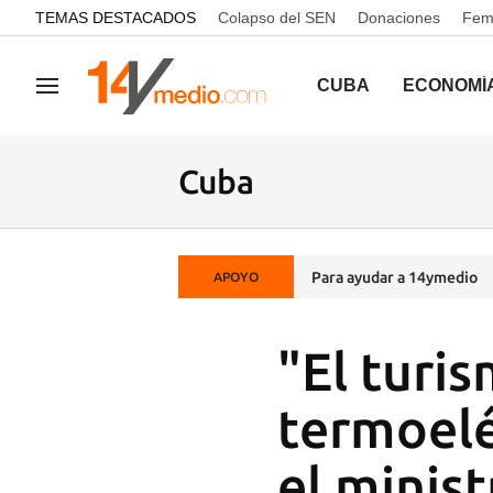
common.go-to-content
TEMAS DESTACADOS
Colapso del SEN
Donaciones
Femi
CUBA
ECONOMÍ
Navegación
Cuba
Para ayudar a 14ymedio
APOYO
"El turis
termoelé
el minis