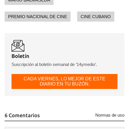
PREMIO NACIONAL DE CINE
CINE CUBANO
Guardar como favorito
Para poder guardar como favorito, primero has de
Boletín
iniciar sesión con tu cuenta de 14ymedio.
Suscripción al boletín semanal de ‘14ymedio’.
INICIAR SESIÓN
CANCELAR
CADA VIERNES, LO MEJOR DE ESTE
DIARIO EN TU BUZÓN.
6 Comentarios
Normas de uso