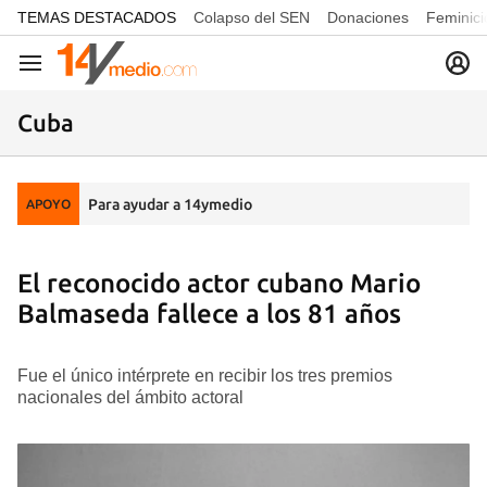
common.go-to-content
TEMAS DESTACADOS
Colapso del SEN
Donaciones
Feminici
Navegación
Cuba
Para ayudar a 14ymedio
APOYO
El reconocido actor cubano Mario
Balmaseda fallece a los 81 años
Fue el único intérprete en recibir los tres premios
nacionales del ámbito actoral