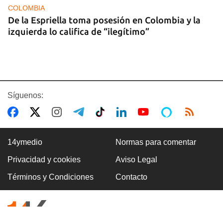
COLOMBIA
De la Espriella toma posesión en Colombia y la
izquierda lo califica de “ilegítimo”
Síguenos:
14ymedio
Normas para comentar
Privacidad y cookies
Aviso Legal
BOXEO
Términos y Condiciones
Contacto
El boxeo masculino cubano se quedó sin títulos
en Santo Domingo