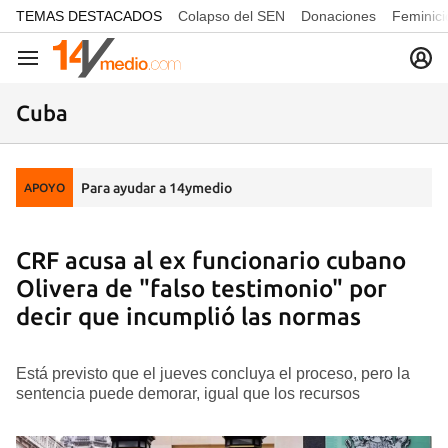
common.go-to-content
TEMAS DESTACADOS
Colapso del SEN
Donaciones
Feminici
Navegación
Cuba
Para ayudar a 14ymedio
APOYO
CRF acusa al ex funcionario cubano
Olivera de "falso testimonio" por
decir que incumplió las normas
Está previsto que el jueves concluya el proceso, pero la
sentencia puede demorar, igual que los recursos