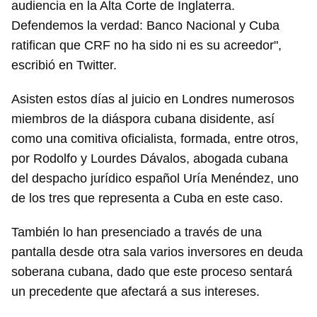
audiencia en la Alta Corte de Inglaterra.
Defendemos la verdad: Banco Nacional y Cuba
ratifican que CRF no ha sido ni es su acreedor",
escribió en Twitter.
Asisten estos días al juicio en Londres numerosos
miembros de la diáspora cubana disidente, así
como una comitiva oficialista, formada, entre otros,
Guardar como favorito
por Rodolfo y Lourdes Dávalos, abogada cubana
Para poder guardar como favorito, primero has de
del despacho jurídico español Uría Menéndez, uno
iniciar sesión con tu cuenta de 14ymedio.
de los tres que representa a Cuba en este caso.
INICIAR SESIÓN
CANCELAR
También lo han presenciado a través de una
pantalla desde otra sala varios inversores en deuda
soberana cubana, dado que este proceso sentará
un precedente que afectará a sus intereses.