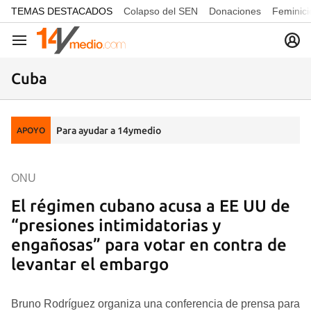
common.go-to-content
TEMAS DESTACADOS
Colapso del SEN
Donaciones
Feminici
Navegación
Cuba
Para ayudar a 14ymedio
APOYO
ONU
El régimen cubano acusa a EE UU de
“presiones intimidatorias y
engañosas” para votar en contra de
levantar el embargo
Bruno Rodríguez organiza una conferencia de prensa para