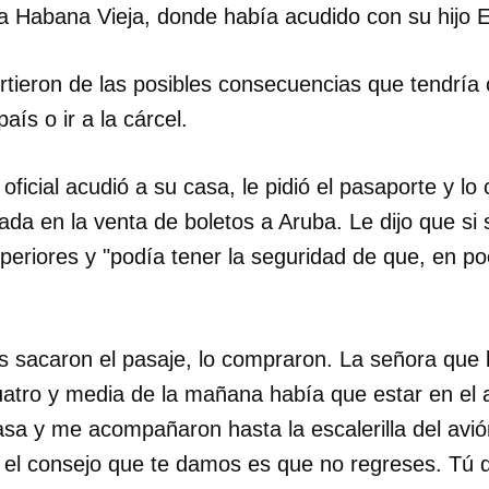
a Habana Vieja, donde había acudido con su hijo E
rtieron de las posibles consecuencias que tendría
país o ir a la cárcel.
oficial acudió a su casa, le pidió el pasaporte y lo
zada en la venta de boletos a Aruba. Le dijo que si 
periores y "podía tener la seguridad de que, en po
os sacaron el pasaje, lo compraron. La señora que l
cuatro y media de la mañana había que estar en el
dar como favorito
sa y me acompañaron hasta la escalerilla del avió
 poder guardar como favorito, primero has de iniciar sesión con
, el consejo que te damos es que no regreses. Tú 
ta de 14ymedio.