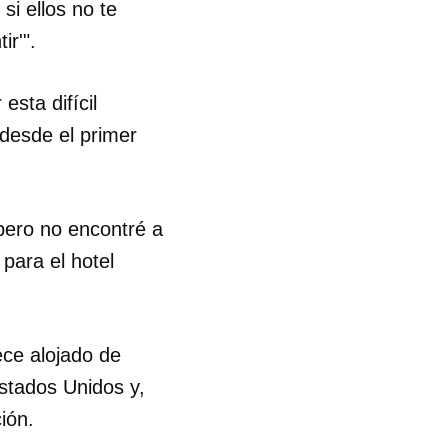
si ellos no te
ir'".
R
sta difícil
desde el primer
ero no encontré a
ara el hotel
ce alojado de
stados Unidos y,
ión.