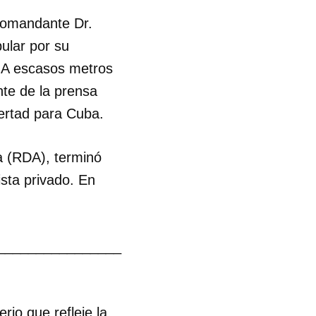
 Comandante Dr.
ular por su
. A escasos metros
nte de la prensa
ibertad para Cuba.
a (RDA), terminó
ista privado. En
________________
io que refleje la