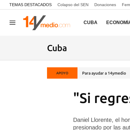
common.go-to-content
TEMAS DESTACADOS
Colapso del SEN
Donaciones
Femi
CUBA
ECONOMÍ
Navegación
Cuba
Para ayudar a 14ymedio
APOYO
"Si regre
Daniel Llorente, el h
presionado por las au