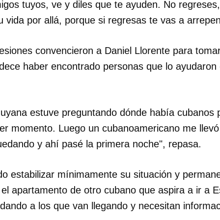
os tuyos, ve y diles que te ayuden. No regreses, 
 vida por allá, porque si regresas te vas a arrepent
INICIAR SESIÓN
CANCELA
siones convencieron a Daniel Llorente para tomar e
adece haber encontrado personas que lo ayudaron 
Guyana estuve preguntando dónde había cubanos p
er momento. Luego un cubanoamericano me llevó p
edando y ahí pasé la primera noche", repasa.
o estabilizar mínimamente su situación y permane
 el apartamento de otro cubano que aspira a ir a E
udando a los que van llegando y necesitan informac