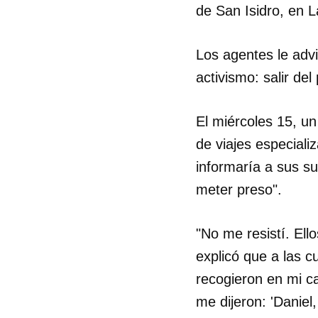
de San Isidro, en L
Los agentes le advi
activismo: salir del 
El miércoles 15, un 
de viajes especiali
informaría a sus su
meter preso".
"No me resistí. Ell
explicó que a las 
Guar
recogieron en mi ca
Para
me dijeron: 'Daniel
cuen