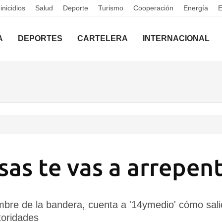
nicidios
Salud
Deporte
Turismo
Cooperación
Energía
A
DEPORTES
CARTELERA
INTERNACIONAL
sas te vas a arrepent
ombre de la bandera, cuenta a '14ymedio' cómo sa
toridades