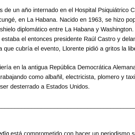
s de un año internado en el Hospital Psiquiátrico
ungé, en La Habana. Nacido en 1963, se hizo pop
deshielo diplomático entre La Habana y Washington
 estaba el entonces presidente Raúl Castro y dela
a que cubría el evento, Llorente pidió a gritos la l
ería en la antigua República Democrática Aleman
rabajando como albañil, electricista, plomero y tax
 ser desterrado a Estados Unidos.
_________________________________________
dio
está comprometido con hacer un periodismo ser