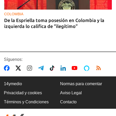
COLOMBIA
De la Espriella toma posesión en Colombia y la
izquierda lo califica de “ilegítimo”
Síguenos:
14ymedio
Normas para comentar
Privacidad y cookies
Aviso Legal
BOXEO
Términos y Condiciones
Contacto
El boxeo masculino cubano se quedó sin títulos
en Santo Domingo