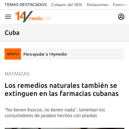
common.go-to-content
TEMAS DESTACADOS
Colapso del SEN
Donaciones
Feminici
Navegación
Cuba
Para ayudar a 14ymedio
APOYO
MATANZAS
Los remedios naturales también se
extinguen en las farmacias cubanas
"No tienen frascos, no tienen nada", lamentan los
consumidores de jarabes hechos con plantas