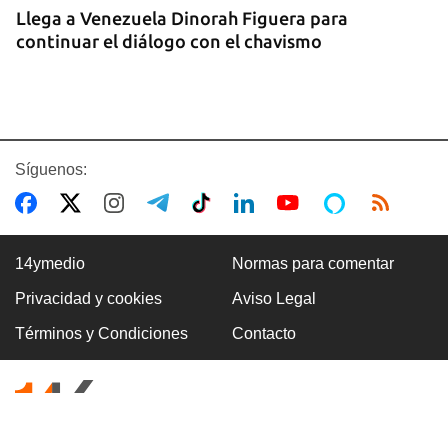
Llega a Venezuela Dinorah Figuera para
continuar el diálogo con el chavismo
Síguenos:
14ymedio
Normas para comentar
Privacidad y cookies
Aviso Legal
VILLA CLARA
Términos y Condiciones
Contacto
Dos fallecidos en el derrumbe de un edificio en
ruinas en Villa Clara